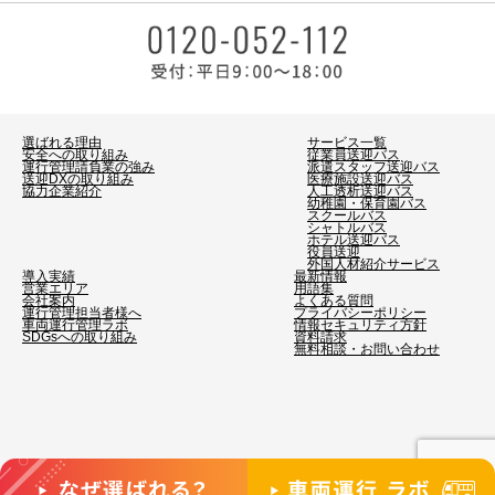
選ばれる理由
サービス一覧
安全への取り組み
従業員送迎バス
運行管理請負業の強み
派遣スタッフ送迎バス
送迎DXの取り組み
医療施設送迎バス
協力企業紹介
人工透析送迎バス
幼稚園・保育園バス
スクールバス
シャトルバス
ホテル送迎バス
役員送迎
外国人材紹介サービス
導入実績
最新情報
営業エリア
用語集
会社案内
よくある質問
運行管理担当者様へ
プライバシーポリシー
車両運行管理ラボ
情報セキュリティ方針
SDGsへの取り組み
資料請求
無料相談・お問い合わせ