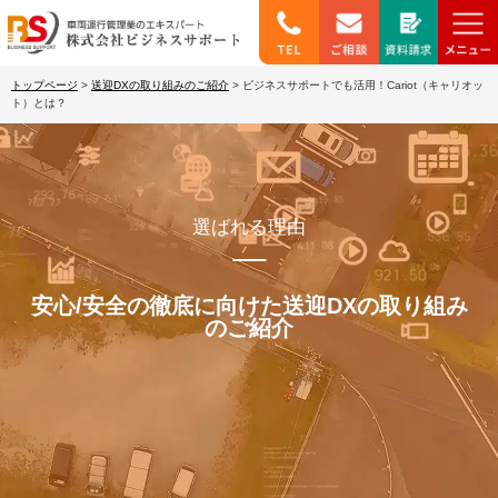
トップページ
>
送迎DXの取り組みのご紹介
>
ビジネスサポートでも活用！Cariot（キャリオッ
ト）とは？
選ばれる理由
安心/安全の徹底に向けた送迎DXの取り組み
のご紹介