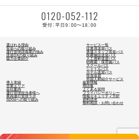
選ばれる理由
サービス一覧
安全への取り組み
従業員送迎バス
運行管理請負業の強み
派遣スタッフ送迎バス
送迎DXの取り組み
医療施設送迎バス
協力企業紹介
人工透析送迎バス
幼稚園・保育園バス
スクールバス
シャトルバス
ホテル送迎バス
役員送迎
外国人材紹介サービス
導入実績
最新情報
営業エリア
用語集
会社案内
よくある質問
運行管理担当者様へ
プライバシーポリシー
車両運行管理ラボ
情報セキュリティ方針
SDGsへの取り組み
資料請求
無料相談・お問い合わせ