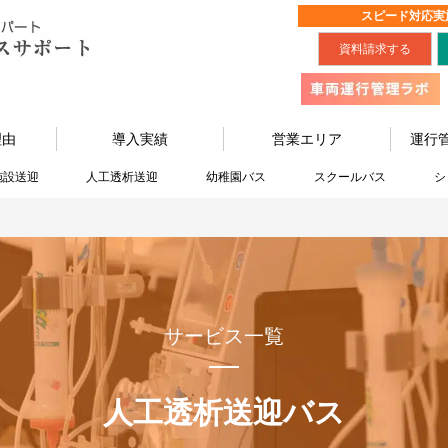
スピード対応実
資料請求する
理由
導入実績
営業エリア
運行
施設送迎
人工透析送迎
幼稚園バス
スクールバス
シ
サービス一覧
人工透析送迎バス