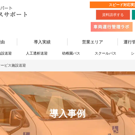
スピード対応実
資料請求する
理由
導入実績
営業エリア
運行
施設送迎
人工透析送迎
幼稚園バス
スクールバス
シ
サービス施設送迎
導入事例