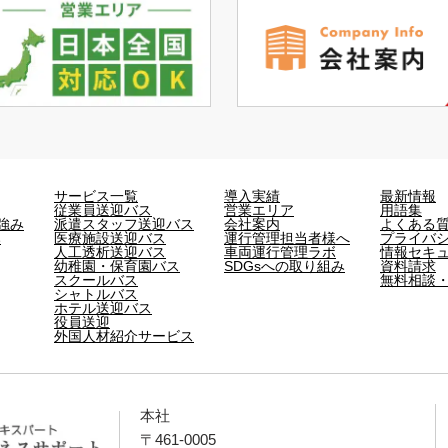
サービス一覧
導入実績
最新情報
従業員送迎バス
営業エリア
用語集
強み
派遣スタッフ送迎バス
会社案内
よくある
み
医療施設送迎バス
運行管理担当者様へ
プライバ
人工透析送迎バス
車両運行管理ラボ
情報セキ
幼稚園・保育園バス
SDGsへの取り組み
資料請求
スクールバス
無料相談
シャトルバス
ホテル送迎バス
役員送迎
外国人材紹介サービス
本社
〒461-0005