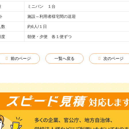
種
ミニバン １台
ト
施設～利用者様宅間の送迎
人数
約6人/１日
頻度
朝便・夕便 各１便ずつ
前のページ
一覧へ戻る
次のページ