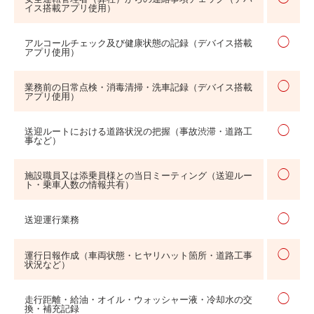
イス搭載アプリ使用）
◯
アルコールチェック及び健康状態の記録（デバイス搭載
アプリ使用）
◯
業務前の日常点検・消毒清掃・洗車記録（デバイス搭載
アプリ使用）
◯
送迎ルートにおける道路状況の把握（事故渋滞・道路工
事など）
◯
施設職員又は添乗員様との当日ミーティング（送迎ルー
ト・乗車人数の情報共有）
◯
送迎運行業務
◯
運行日報作成（車両状態・ヒヤリハット箇所・道路工事
状況など）
◯
走行距離・給油・オイル・ウォッシャー液・冷却水の交
換・補充記録