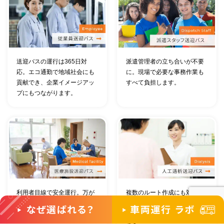
送迎バスの運行は365日対
派遣管理者の立ち合いが不要
応。エコ通勤で地域社会にも
に。現場で必要な事務作業も
貢献でき、企業イメージアッ
すべて負担します。
プにもつながります。
利用者目線で安全運行。万が
複数のルート作成にも対応。
一の事故処理や保険もすべて
移動が困難な透析患者様もド
お任せいただけます。
アtoドアで通院が可能になり
ます。