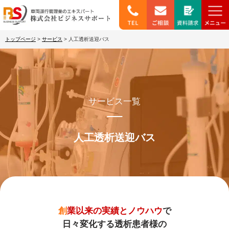
トップページ
>
サービス
>
人工透析送迎バス
サービス一覧
人工透析送迎バス
創業以来の実績とノウハウ
で
日々変化する透析患者様の