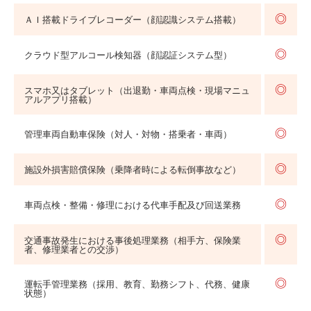
◎
ＡＩ搭載ドライブレコーダー（顔認識システム搭載）
◎
クラウド型アルコール検知器（顔認証システム型）
◎
スマホ又はタブレット（出退勤・車両点検・現場マニュ
アルアプリ搭載）
◎
管理車両自動車保険（対人・対物・搭乗者・車両）
◎
施設外損害賠償保険（乗降者時による転倒事故など）
◎
車両点検・整備・修理における代車手配及び回送業務
◎
交通事故発生における事後処理業務（相手方、保険業
者、修理業者との交渉）
◎
運転手管理業務（採用、教育、勤務シフト、代務、健康
状態）