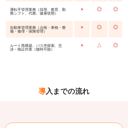
×
◎
◎
運転手管理業務（採用、教育、勤
務シフト、代務、健康状態）
×
◎
◎
自動車管理業務（点検・車検・整
備・修理・保険管理）
×
△
◎
ルート再構築、バス停探索、交
渉・検証作業（随時可能）
導入までの流れ