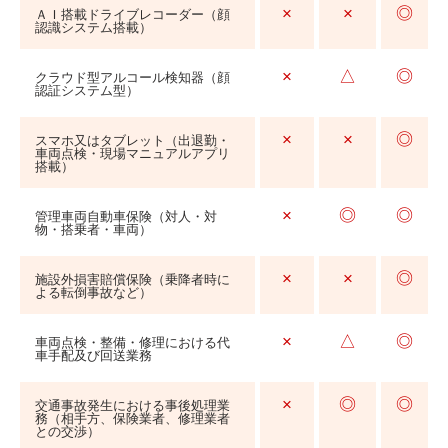
×
×
◎
ＡＩ搭載ドライブレコーダー（顔
認識システム搭載）
×
△
◎
クラウド型アルコール検知器（顔
認証システム型）
×
×
◎
スマホ又はタブレット（出退勤・
車両点検・現場マニュアルアプリ
搭載）
×
◎
◎
管理車両自動車保険（対人・対
物・搭乗者・車両）
×
×
◎
施設外損害賠償保険（乗降者時に
よる転倒事故など）
×
△
◎
車両点検・整備・修理における代
車手配及び回送業務
×
◎
◎
交通事故発生における事後処理業
務（相手方、保険業者、修理業者
との交渉）