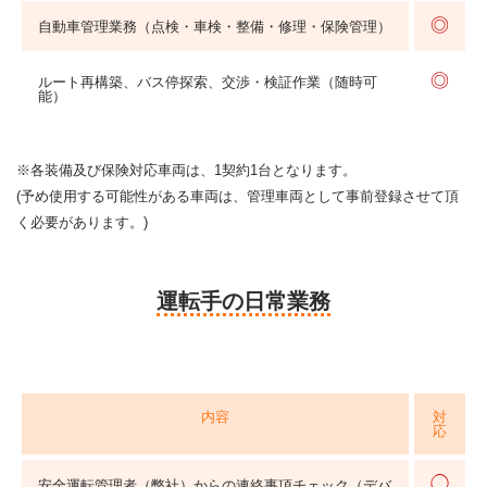
◎
自動車管理業務（点検・車検・整備・修理・保険管理）
◎
ルート再構築、バス停探索、交渉・検証作業（随時可
能）
※各装備及び保険対応車両は、1契約1台となります。
(予め使用する可能性がある車両は、管理車両として事前登録させて頂
く必要があります。)
運転手の日常業務
内容
対
応
◯
安全運転管理者（弊社）からの連絡事項チェック（デバ