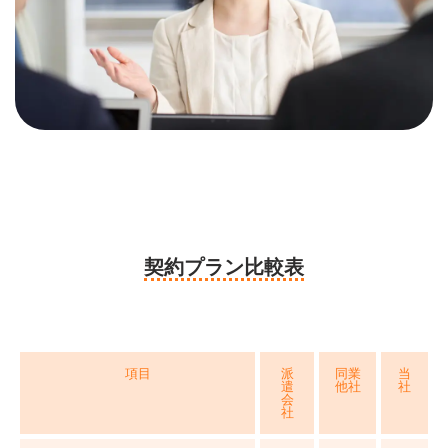
契約プラン比較表
項目
派
同業
当
遣
他社
社
会
社