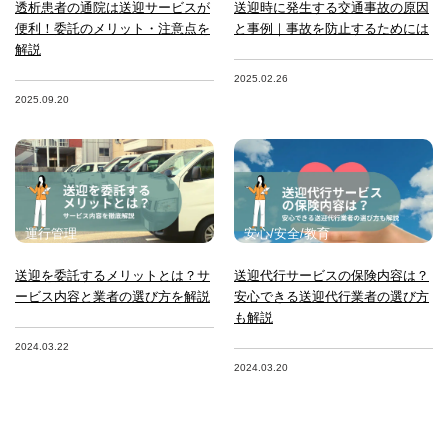
透析患者の通院は送迎サービスが
送迎時に発生する交通事故の原因
便利！委託のメリット・注意点を
と事例｜事故を防止するためには
解説
2025.02.26
2025.09.20
運行管理
安心/安全/教育
送迎を委託するメリットとは？サ
送迎代行サービスの保険内容は？
ービス内容と業者の選び方を解説
安心できる送迎代行業者の選び方
も解説
2024.03.22
2024.03.20