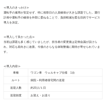
≪導入のきっかけ≫
運転手の雇用が安定せず、特に祝祭日の人員確保が大きな課題でした。運行
計画や運転手の確保を外部に委ねることで、負担軽減を図る目的でサービス
導入を決定。
≪導入して良かった点≫
当初は課題も多く感じていましたが、担当者の変更後は定例会議が設けら
れ、対応も前向きに改善。今後のさらなる体制整備に期待が寄せられていま
す。
≪導入内容≫
車種
ワゴン車 ウェルキャブ仕様 1台
ルート
病院～利用者様宅間の送迎
送迎人数
約20人/１日
送迎頻度
お迎え・お送り