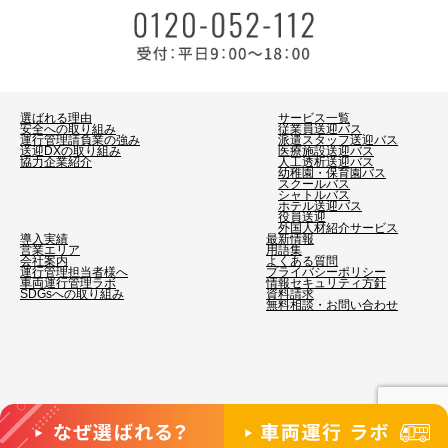
選ばれる理由
サービス一覧
安全への取り組み
従業員送迎バス
運行管理請負業の強み
派遣スタッフ送迎バス
送迎DXの取り組み
医療施設送迎バス
協力企業紹介
人工透析送迎バス
幼稚園・保育園バス
スクールバス
シャトルバス
ホテル送迎バス
役員送迎
外国人材紹介サービス
導入実績
最新情報
営業エリア
用語集
会社案内
よくある質問
運行管理担当者様へ
プライバシーポリシー
車両運行管理ラボ
情報セキュリティ方針
SDGsへの取り組み
資料請求
無料相談・お問い合わせ
©2026 ビジネスサポート. All Rights Reserved.