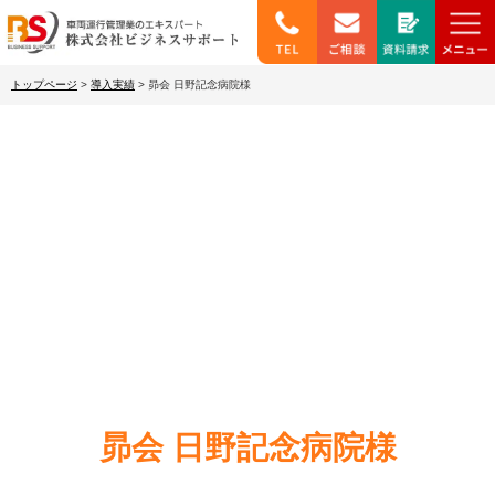
トップページ
>
導入実績
>
昴会 日野記念病院様
導入事例
昴会 日野記念病院様