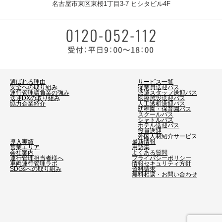
名古屋市東区東桜1丁目3-7 ヒシタビル4F
選ばれる理由
サービス一覧
安全への取り組み
従業員送迎バス
運行管理請負業の強み
派遣スタッフ送迎バス
送迎DXの取り組み
医療施設送迎バス
協力企業紹介
人工透析送迎バス
幼稚園・保育園バス
スクールバス
シャトルバス
ホテル送迎バス
役員送迎
外国人材紹介サービス
導入実績
最新情報
営業エリア
用語集
会社案内
よくある質問
運行管理担当者様へ
プライバシーポリシー
車両運行管理ラボ
情報セキュリティ方針
SDGsへの取り組み
資料請求
無料相談・お問い合わせ