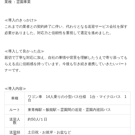
業種 ：霊園事業
≪導入のきっかけ≫
これまでの業者との契約終了に伴い、代わりとなる送迎サービス会社を探す
必要がありました。対応力と信頼性を重視して選定を進めました。
≪導入して良かった点≫
親切で丁寧な対応に加え、自社の事情や背景を理解したうえで寄り添っても
らえる点に信頼感を持っています。今後も引き続き連携していきたいパート
ナーです。
≪導入内容≫
ワゴン車 14人乗りの小型バス仕様 1台・マイクロバス 1
車種
台
ルート
東青梅駅～飯能駅～霊園間の送迎・霊園内巡回バス
送迎人
約50人/１日
数
送迎頻
土日祝・お彼岸・お盆など