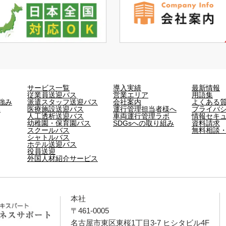
サービス一覧
導入実績
最新情報
従業員送迎バス
営業エリア
用語集
強み
派遣スタッフ送迎バス
会社案内
よくある
み
医療施設送迎バス
運行管理担当者様へ
プライバ
人工透析送迎バス
車両運行管理ラボ
情報セキ
幼稚園・保育園バス
SDGsへの取り組み
資料請求
スクールバス
無料相談
シャトルバス
ホテル送迎バス
役員送迎
外国人材紹介サービス
本社
〒461-0005
名古屋市東区東桜1丁目3-7 ヒシタビル4F