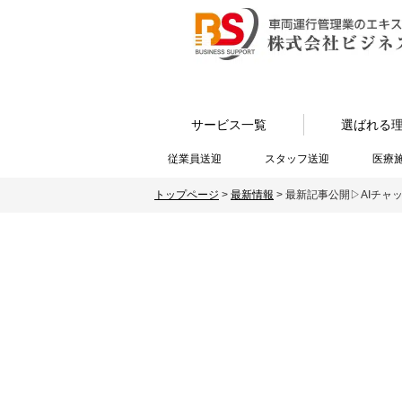
サービス一覧
選ばれる
従業員送迎
スタッフ送迎
医療
トップページ
>
最新情報
>
最新記事公開▷AIチャ