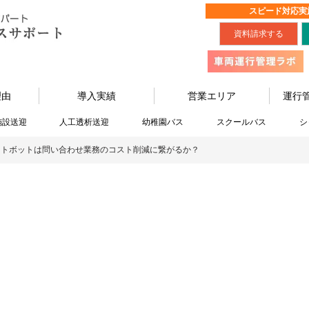
スピード対応実
資料請求する
理由
導入実績
営業エリア
運行
施設送迎
人工透析送迎
幼稚園バス
スクールバス
シ
ットボットは問い合わせ業務のコスト削減に繋がるか？
最新情報