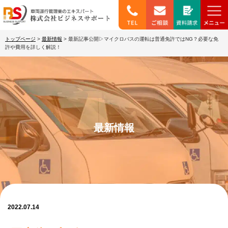
トップページ
>
最新情報
>
最新記事公開▷マイクロバスの運転は普通免許ではNG？必要な免
許や費用を詳しく解説！
最新情報
2022.07.14