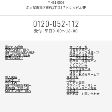
〒461-0005
名古屋市東区東桜1丁目3-7 ヒシタビル4F
選ばれる理由
サービス一覧
安全への取り組み
従業員送迎バス
運行管理請負業の強み
派遣スタッフ送迎バス
送迎DXの取り組み
医療施設送迎バス
協力企業紹介
人工透析送迎バス
幼稚園・保育園バス
スクールバス
シャトルバス
ホテル送迎バス
役員送迎
外国人材紹介サービス
導入実績
最新情報
営業エリア
用語集
会社案内
よくある質問
運行管理担当者様へ
プライバシーポリシー
車両運行管理ラボ
情報セキュリティ方針
SDGsへの取り組み
資料請求
無料相談・お問い合わせ