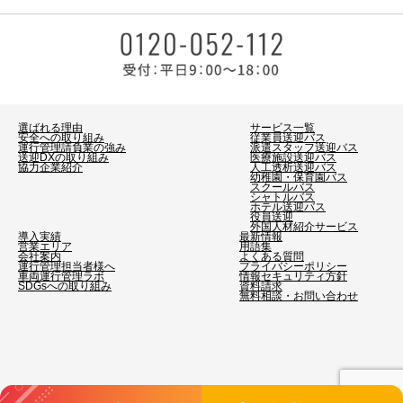
選ばれる理由
サービス一覧
安全への取り組み
従業員送迎バス
運行管理請負業の強み
派遣スタッフ送迎バス
送迎DXの取り組み
医療施設送迎バス
協力企業紹介
人工透析送迎バス
幼稚園・保育園バス
スクールバス
シャトルバス
ホテル送迎バス
役員送迎
外国人材紹介サービス
導入実績
最新情報
営業エリア
用語集
会社案内
よくある質問
運行管理担当者様へ
プライバシーポリシー
車両運行管理ラボ
情報セキュリティ方針
SDGsへの取り組み
資料請求
無料相談・お問い合わせ