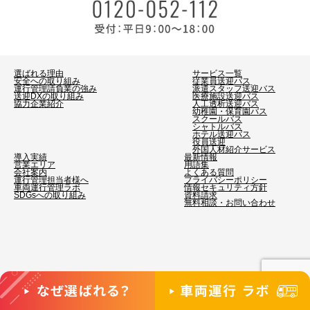
選ばれる理由
サービス一覧
安全への取り組み
従業員送迎バス
運行管理請負業の強み
派遣スタッフ送迎バス
送迎DXの取り組み
医療施設送迎バス
協力企業紹介
人工透析送迎バス
幼稚園・保育園バス
スクールバス
シャトルバス
ホテル送迎バス
役員送迎
外国人材紹介サービス
導入実績
最新情報
営業エリア
用語集
会社案内
よくある質問
運行管理担当者様へ
プライバシーポリシー
車両運行管理ラボ
情報セキュリティ方針
SDGsへの取り組み
資料請求
無料相談・お問い合わせ
©2026 ビジネスサポート. All Rights Reserved.