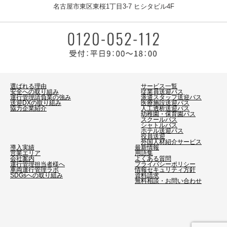
名古屋市東区東桜1丁目3-7 ヒシタビル4F
選ばれる理由
サービス一覧
安全への取り組み
従業員送迎バス
運行管理請負業の強み
派遣スタッフ送迎バス
送迎DXの取り組み
医療施設送迎バス
協力企業紹介
人工透析送迎バス
幼稚園・保育園バス
スクールバス
シャトルバス
ホテル送迎バス
役員送迎
外国人材紹介サービス
導入実績
最新情報
営業エリア
用語集
会社案内
よくある質問
運行管理担当者様へ
プライバシーポリシー
車両運行管理ラボ
情報セキュリティ方針
SDGsへの取り組み
資料請求
無料相談・お問い合わせ