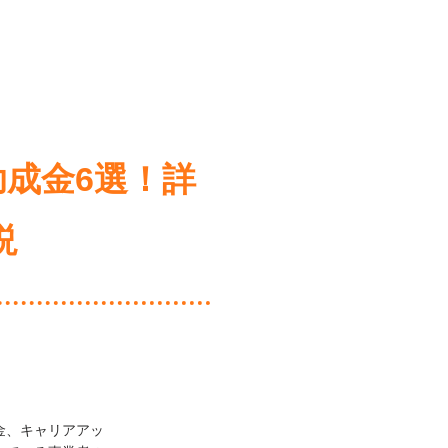
成金6選！詳
説
金、キャリアアッ