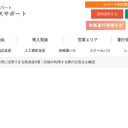
スピード対応実
資料請求する
理由
導入実績
営業エリア
運行
施設送迎
人工透析送迎
幼稚園バス
スクールバス
シ
雇用に活用できる助成金6選！詳細や利用する際の注意点を解説
最新情報