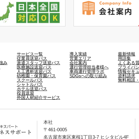
サービス一覧
導入実績
最新情報
従業員送迎バス
営業エリア
用語集
強み
派遣スタッフ送迎バス
会社案内
よくある
み
医療施設送迎バス
運行管理担当者様へ
プライバ
人工透析送迎バス
車両運行管理ラボ
情報セキ
幼稚園・保育園バス
SDGsへの取り組み
資料請求
スクールバス
無料相談
シャトルバス
ホテル送迎バス
役員送迎
外国人材紹介サービス
本社
〒461-0005
名古屋市東区東桜1丁目3-7 ヒシタビル4F