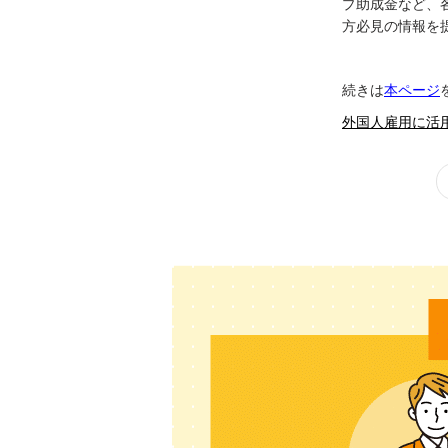
プ助成金など、
方必見の情報を
続きは
本ページ
外国人雇用に活