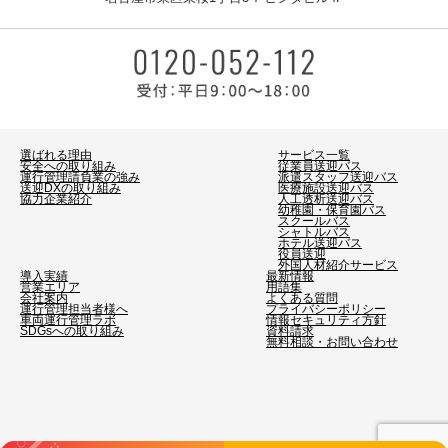
選ばれる理由
サービス一覧
安全への取り組み
従業員送迎バス
運行管理請負業の強み
派遣スタッフ送迎バス
送迎DXの取り組み
医療施設送迎バス
協力企業紹介
人工透析送迎バス
幼稚園・保育園バス
スクールバス
シャトルバス
ホテル送迎バス
役員送迎
外国人材紹介サービス
導入実績
最新情報
営業エリア
用語集
会社案内
よくある質問
運行管理担当者様へ
プライバシーポリシー
車両運行管理ラボ
情報セキュリティ方針
SDGsへの取り組み
資料請求
無料相談・お問い合わせ