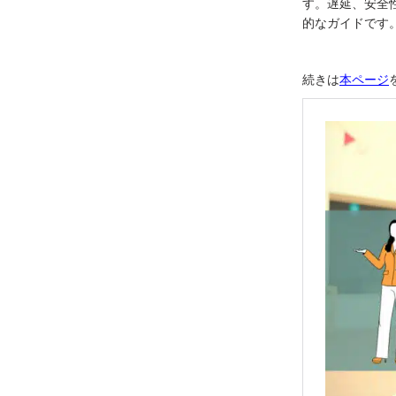
す。遅延、安全
的なガイドです
続きは
本ページ