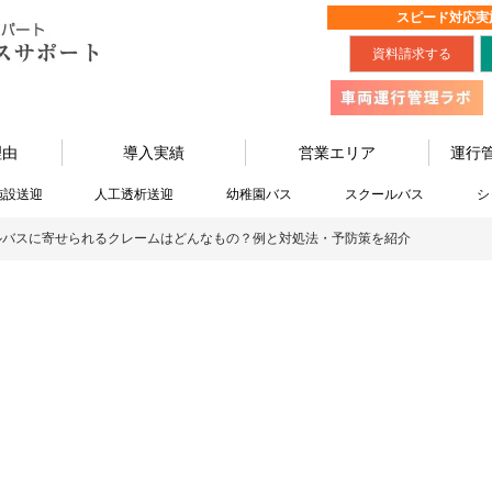
スピード対応実
資料請求する
理由
導入実績
営業エリア
運行
施設送迎
人工透析送迎
幼稚園バス
スクールバス
シ
ルバスに寄せられるクレームはどんなもの？例と対処法・予防策を紹介
最新情報