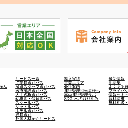
サービス一覧
導入実績
最新情報
従業員送迎バス
営業エリア
用語集
強み
派遣スタッフ送迎バス
会社案内
よくある
み
医療施設送迎バス
運行管理担当者様へ
プライバ
人工透析送迎バス
車両運行管理ラボ
情報セキ
幼稚園・保育園バス
SDGsへの取り組み
資料請求
スクールバス
無料相談
シャトルバス
ホテル送迎バス
役員送迎
外国人材紹介サービス