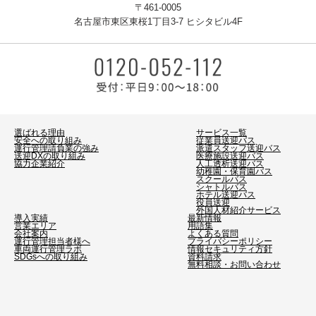
〒461-0005
名古屋市東区東桜1丁目3-7 ヒシタビル4F
選ばれる理由
サービス一覧
安全への取り組み
従業員送迎バス
運行管理請負業の強み
派遣スタッフ送迎バス
送迎DXの取り組み
医療施設送迎バス
協力企業紹介
人工透析送迎バス
幼稚園・保育園バス
スクールバス
シャトルバス
ホテル送迎バス
役員送迎
外国人材紹介サービス
導入実績
最新情報
営業エリア
用語集
会社案内
よくある質問
運行管理担当者様へ
プライバシーポリシー
車両運行管理ラボ
情報セキュリティ方針
SDGsへの取り組み
資料請求
無料相談・お問い合わせ