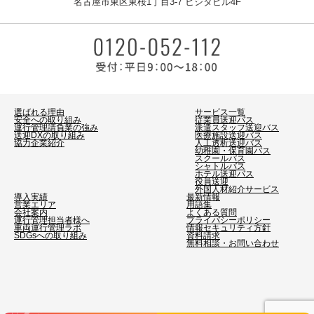
名古屋市東区東桜1丁目3-7 ヒシタビル4F
選ばれる理由
サービス一覧
安全への取り組み
従業員送迎バス
運行管理請負業の強み
派遣スタッフ送迎バス
送迎DXの取り組み
医療施設送迎バス
協力企業紹介
人工透析送迎バス
幼稚園・保育園バス
スクールバス
シャトルバス
ホテル送迎バス
役員送迎
外国人材紹介サービス
導入実績
最新情報
営業エリア
用語集
会社案内
よくある質問
運行管理担当者様へ
プライバシーポリシー
車両運行管理ラボ
情報セキュリティ方針
SDGsへの取り組み
資料請求
無料相談・お問い合わせ