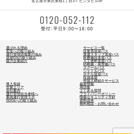
名古屋市東区東桜1丁目3-7 ヒシタビル4F
選ばれる理由
サービス一覧
安全への取り組み
従業員送迎バス
運行管理請負業の強み
派遣スタッフ送迎バス
送迎DXの取り組み
医療施設送迎バス
協力企業紹介
人工透析送迎バス
幼稚園・保育園バス
スクールバス
シャトルバス
ホテル送迎バス
役員送迎
外国人材紹介サービス
導入実績
最新情報
営業エリア
用語集
会社案内
よくある質問
運行管理担当者様へ
プライバシーポリシー
車両運行管理ラボ
情報セキュリティ方針
SDGsへの取り組み
資料請求
無料相談・お問い合わせ