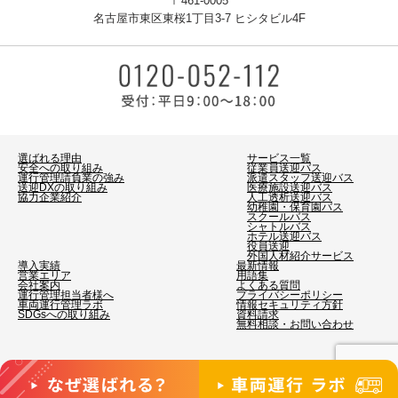
〒461-0005
名古屋市東区東桜1丁目3-7 ヒシタビル4F
選ばれる理由
サービス一覧
安全への取り組み
従業員送迎バス
運行管理請負業の強み
派遣スタッフ送迎バス
送迎DXの取り組み
医療施設送迎バス
協力企業紹介
人工透析送迎バス
幼稚園・保育園バス
スクールバス
シャトルバス
ホテル送迎バス
役員送迎
外国人材紹介サービス
導入実績
最新情報
営業エリア
用語集
会社案内
よくある質問
運行管理担当者様へ
プライバシーポリシー
車両運行管理ラボ
情報セキュリティ方針
SDGsへの取り組み
資料請求
無料相談・お問い合わせ