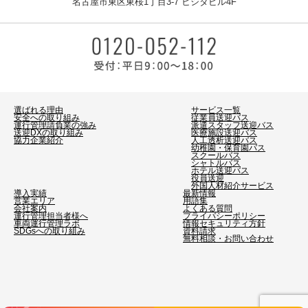
名古屋市東区東桜1丁目3-7 ヒシタビル4F
選ばれる理由
サービス一覧
安全への取り組み
従業員送迎バス
運行管理請負業の強み
派遣スタッフ送迎バス
送迎DXの取り組み
医療施設送迎バス
協力企業紹介
人工透析送迎バス
幼稚園・保育園バス
スクールバス
シャトルバス
ホテル送迎バス
役員送迎
外国人材紹介サービス
導入実績
最新情報
営業エリア
用語集
会社案内
よくある質問
運行管理担当者様へ
プライバシーポリシー
車両運行管理ラボ
情報セキュリティ方針
SDGsへの取り組み
資料請求
無料相談・お問い合わせ