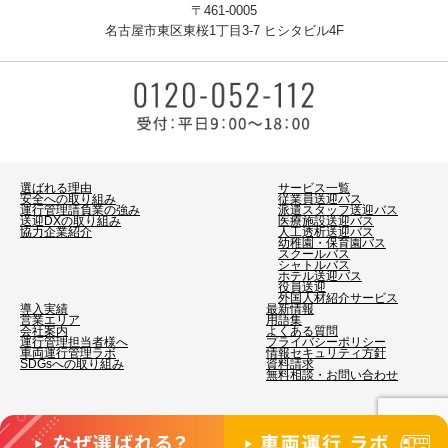
〒461-0005
名古屋市東区東桜1丁目3-7 ヒシタビル4F
選ばれる理由
サービス一覧
安全への取り組み
従業員送迎バス
運行管理請負業の強み
派遣スタッフ送迎バス
送迎DXの取り組み
医療施設送迎バス
協力企業紹介
人工透析送迎バス
幼稚園・保育園バス
スクールバス
シャトルバス
ホテル送迎バス
役員送迎
外国人材紹介サービス
導入実績
最新情報
営業エリア
用語集
会社案内
よくある質問
運行管理担当者様へ
プライバシーポリシー
車両運行管理ラボ
情報セキュリティ方針
SDGsへの取り組み
資料請求
無料相談・お問い合わせ