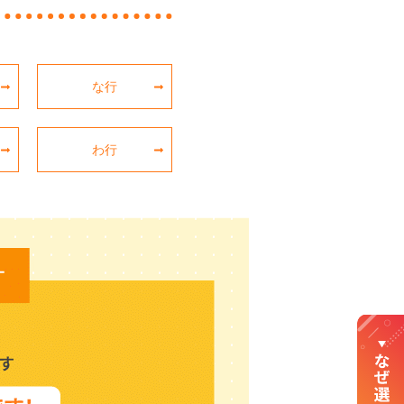
な行
わ行