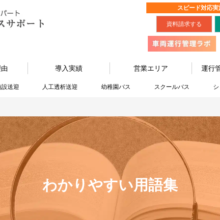
スピード対応実
資料請求する
理由
導入実績
営業エリア
運行
施設送迎
人工透析送迎
幼稚園バス
スクールバス
シ
わかりやすい用語集