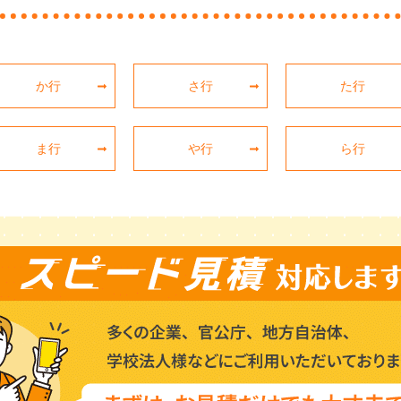
か行
さ行
た行
ま行
や行
ら行