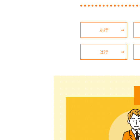
あ行
は行