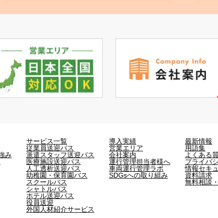
サービス一覧
導入実績
最新情報
従業員送迎バス
営業エリア
用語集
強み
派遣スタッフ送迎バス
会社案内
よくある
み
医療施設送迎バス
運行管理担当者様へ
プライバ
人工透析送迎バス
車両運行管理ラボ
情報セキ
幼稚園・保育園バス
SDGsへの取り組み
資料請求
スクールバス
無料相談
シャトルバス
ホテル送迎バス
役員送迎
外国人材紹介サービス