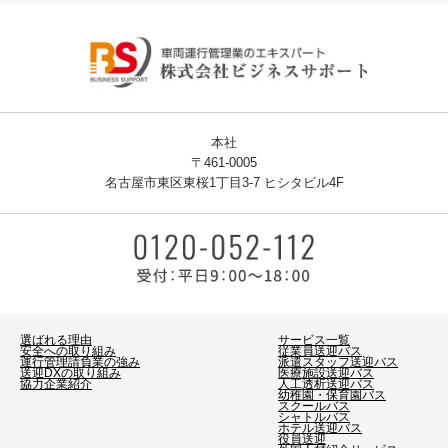
本社
〒461-0005
名古屋市東区東桜1丁目3-7 ヒシタビル4F
選ばれる理由
サービス一覧
安全への取り組み
従業員送迎バス
運行管理請負業の強み
派遣スタッフ送迎バス
送迎DXの取り組み
医療施設送迎バス
協力企業紹介
人工透析送迎バス
幼稚園・保育園バス
スクールバス
シャトルバス
ホテル送迎バス
役員送迎