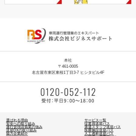
本社
〒461-0005
名古屋市東区東桜1丁目3-7 ヒシタビル4F
選ばれる理由
サービス一覧
安全への取り組み
従業員送迎バス
運行管理請負業の強み
派遣スタッフ送迎バス
送迎DXの取り組み
医療施設送迎バス
協力企業紹介
人工透析送迎バス