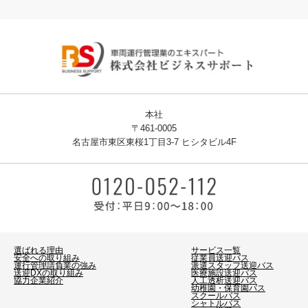
本社
〒461-0005
名古屋市東区東桜1丁目3-7 ヒシタビル4F
選ばれる理由
サービス一覧
安全への取り組み
従業員送迎バス
運行管理請負業の強み
派遣スタッフ送迎バス
送迎DXの取り組み
医療施設送迎バス
協力企業紹介
人工透析送迎バス
幼稚園・保育園バス
スクールバス
シャトルバス