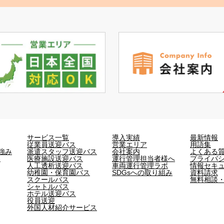
サービス一覧
導入実績
最新情報
従業員送迎バス
営業エリア
用語集
強み
派遣スタッフ送迎バス
会社案内
よくある
み
医療施設送迎バス
運行管理担当者様へ
プライバ
人工透析送迎バス
車両運行管理ラボ
情報セキ
幼稚園・保育園バス
SDGsへの取り組み
資料請求
スクールバス
無料相談
シャトルバス
ホテル送迎バス
役員送迎
外国人材紹介サービス