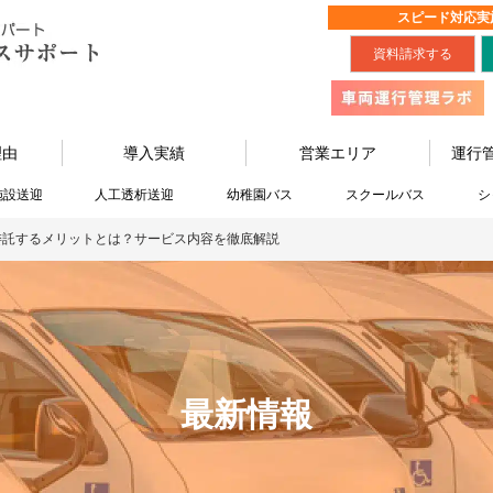
スピード対応実
資料請求する
理由
導入実績
営業エリア
運行
施設送迎
人工透析送迎
幼稚園バス
スクールバス
シ
委託するメリットとは？サービス内容を徹底解説
最新情報