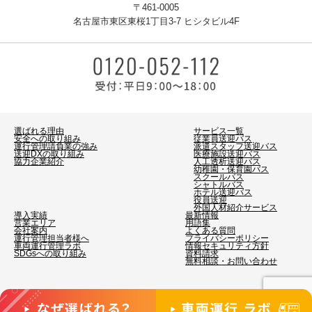
〒461-0005
名古屋市東区東桜1丁目3-7 ヒシタビル4F
選ばれる理由
サービス一覧
安全への取り組み
従業員送迎バス
運行管理請負業の強み
派遣スタッフ送迎バス
送迎DXの取り組み
医療施設送迎バス
協力企業紹介
人工透析送迎バス
幼稚園・保育園バス
スクールバス
シャトルバス
ホテル送迎バス
役員送迎
外国人材紹介サービス
導入実績
最新情報
営業エリア
用語集
会社案内
よくある質問
運行管理担当者様へ
プライバシーポリシー
車両運行管理ラボ
情報セキュリティ方針
SDGsへの取り組み
資料請求
無料相談・お問い合わせ