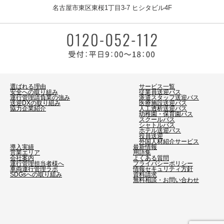
名古屋市東区東桜1丁目3-7 ヒシタビル4F
選ばれる理由
サービス一覧
安全への取り組み
従業員送迎バス
運行管理請負業の強み
派遣スタッフ送迎バス
送迎DXの取り組み
医療施設送迎バス
協力企業紹介
人工透析送迎バス
幼稚園・保育園バス
スクールバス
シャトルバス
ホテル送迎バス
役員送迎
外国人材紹介サービス
導入実績
最新情報
営業エリア
用語集
会社案内
よくある質問
運行管理担当者様へ
プライバシーポリシー
車両運行管理ラボ
情報セキュリティ方針
SDGsへの取り組み
資料請求
無料相談・お問い合わせ