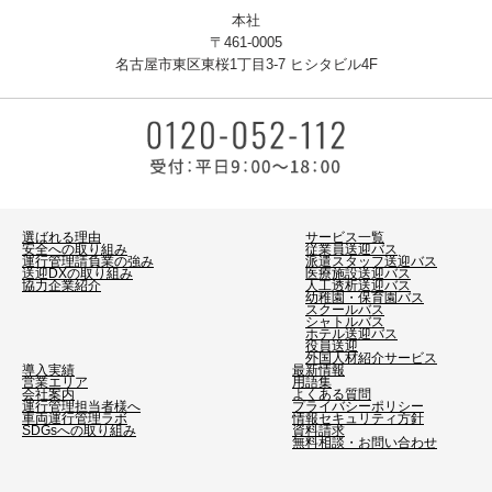
本社
〒461-0005
名古屋市東区東桜1丁目3-7 ヒシタビル4F
選ばれる理由
サービス一覧
安全への取り組み
従業員送迎バス
運行管理請負業の強み
派遣スタッフ送迎バス
送迎DXの取り組み
医療施設送迎バス
協力企業紹介
人工透析送迎バス
幼稚園・保育園バス
スクールバス
シャトルバス
ホテル送迎バス
役員送迎
外国人材紹介サービス
導入実績
最新情報
営業エリア
用語集
会社案内
よくある質問
運行管理担当者様へ
プライバシーポリシー
車両運行管理ラボ
情報セキュリティ方針
SDGsへの取り組み
資料請求
無料相談・お問い合わせ