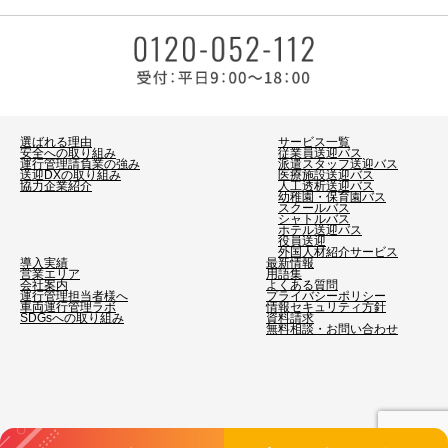
選ばれる理由
サービス一覧
安全への取り組み
従業員送迎バス
運行管理請負業の強み
派遣スタッフ送迎バス
送迎DXの取り組み
医療施設送迎バス
協力企業紹介
人工透析送迎バス
幼稚園・保育園バス
スクールバス
シャトルバス
ホテル送迎バス
役員送迎
外国人材紹介サービス
導入実績
最新情報
営業エリア
用語集
会社案内
よくある質問
運行管理担当者様へ
プライバシーポリシー
車両運行管理ラボ
情報セキュリティ方針
SDGsへの取り組み
資料請求
無料相談・お問い合わせ