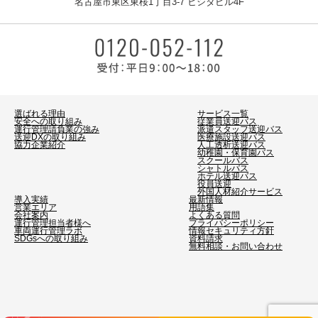
名古屋市東区東桜1丁目3-7 ヒシタビル4F
選ばれる理由
サービス一覧
安全への取り組み
従業員送迎バス
運行管理請負業の強み
派遣スタッフ送迎バス
送迎DXの取り組み
医療施設送迎バス
協力企業紹介
人工透析送迎バス
幼稚園・保育園バス
スクールバス
シャトルバス
ホテル送迎バス
役員送迎
外国人材紹介サービス
導入実績
最新情報
営業エリア
用語集
会社案内
よくある質問
運行管理担当者様へ
プライバシーポリシー
車両運行管理ラボ
情報セキュリティ方針
SDGsへの取り組み
資料請求
無料相談・お問い合わせ