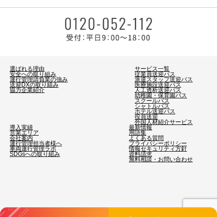
選ばれる理由
サービス一覧
安全への取り組み
従業員送迎バス
運行管理請負業の強み
派遣スタッフ送迎バス
送迎DXの取り組み
医療施設送迎バス
協力企業紹介
人工透析送迎バス
幼稚園・保育園バス
スクールバス
シャトルバス
ホテル送迎バス
役員送迎
外国人材紹介サービス
導入実績
最新情報
営業エリア
用語集
会社案内
よくある質問
運行管理担当者様へ
プライバシーポリシー
車両運行管理ラボ
情報セキュリティ方針
SDGsへの取り組み
資料請求
無料相談・お問い合わせ