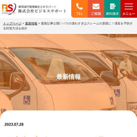
トップページ
>
最新情報
>
最新記事公開▷バスの遅れすぎはクレームの原因に！遅延を予防す
る対策方法を紹介
最新情報
2023.07.28