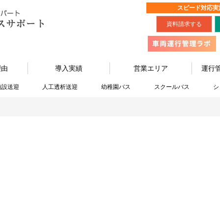
スピード対応実
資料請求する
理由
導入実績
営業エリア
運行
施設送迎
人工透析送迎
幼稚園バス
スクールバス
シ
わかりやすい用語集