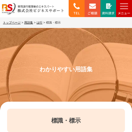
トップページ
>
用語集
>
は行
>
標識・標示
わかりやすい用語集
標識・標示