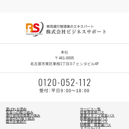
本社
〒461-0005
名古屋市東区東桜1丁目3-7 ヒシタビル4F
選ばれる理由
サービス一覧
安全への取り組み
従業員送迎バス
運行管理請負業の強み
派遣スタッフ送迎バス
送迎DXの取り組み
医療施設送迎バス
協力企業紹介
人工透析送迎バス
幼稚園・保育園バス
スクールバス