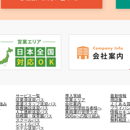
サービス一覧
導入実績
最新情報
従業員送迎バス
営業エリア
用語集
強み
派遣スタッフ送迎バス
会社案内
よくある
み
医療施設送迎バス
運行管理担当者様へ
プライバ
人工透析送迎バス
車両運行管理ラボ
情報セキ
幼稚園・保育園バス
SDGsへの取り組み
資料請求
スクールバス
無料相談
シャトルバス
ホテル送迎バス