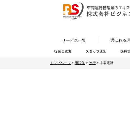
サービス一覧
選ばれる
従業員送迎
スタッフ送迎
医療
トップページ
>
用語集
>
は行
>
非常電話