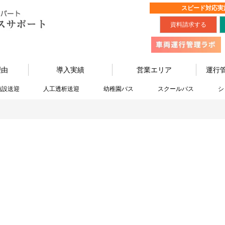
スピード対応実
資料請求する
理由
導入実績
営業エリア
運行
施設送迎
人工透析送迎
幼稚園バス
スクールバス
シ
わかりやすい用語集