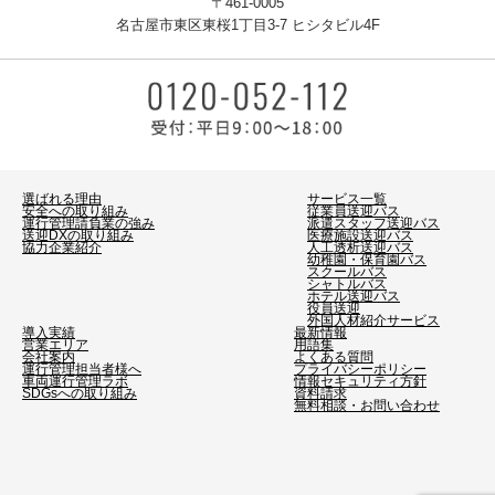
〒461-0005
名古屋市東区東桜1丁目3-7 ヒシタビル4F
選ばれる理由
サービス一覧
安全への取り組み
従業員送迎バス
運行管理請負業の強み
派遣スタッフ送迎バス
送迎DXの取り組み
医療施設送迎バス
協力企業紹介
人工透析送迎バス
幼稚園・保育園バス
スクールバス
シャトルバス
ホテル送迎バス
役員送迎
外国人材紹介サービス
導入実績
最新情報
営業エリア
用語集
会社案内
よくある質問
運行管理担当者様へ
プライバシーポリシー
車両運行管理ラボ
情報セキュリティ方針
SDGsへの取り組み
資料請求
無料相談・お問い合わせ