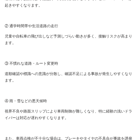
起きやすくなります。
② 通学時間帯や生活道路の走行
児童や自転車の飛び出しなど予測しづらい動きが多く、接触リスクが高まり
ます。
③ 不慣れな道路・ルート変更時
道順確認や標識への意識が分散し、確認不足による事故が発生しやすくなり
ます。
④ 雨・雪などの悪天候時
視界不良や路面スリップにより車両制御が難しくなり、特に経験の浅いドラ
イバーは対応が遅れやすくなります。
また、車両点検が不十分な場合は、ブレーキやタイヤの不具合が事故を誘発