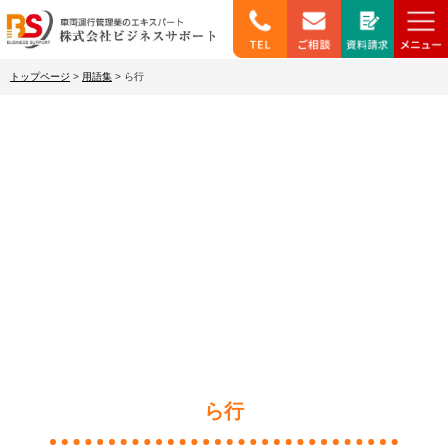
トップページ
>
用語集
>
ら行
わかりやすい用語集
ら行