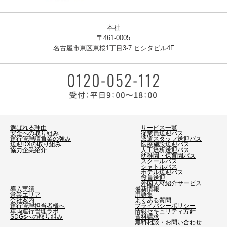
本社
〒461-0005
名古屋市東区東桜1丁目3-7 ヒシタビル4F
選ばれる理由
サービス一覧
安全への取り組み
従業員送迎バス
運行管理請負業の強み
派遣スタッフ送迎バス
送迎DXの取り組み
医療施設送迎バス
協力企業紹介
人工透析送迎バス
幼稚園・保育園バス
スクールバス
シャトルバス
ホテル送迎バス
役員送迎
外国人材紹介サービス
導入実績
最新情報
営業エリア
用語集
会社案内
よくある質問
運行管理担当者様へ
プライバシーポリシー
車両運行管理ラボ
情報セキュリティ方針
SDGsへの取り組み
資料請求
無料相談・お問い合わせ