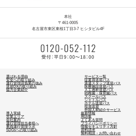
本社
〒461-0005
名古屋市東区東桜1丁目3-7 ヒシタビル4F
選ばれる理由
サービス一覧
安全への取り組み
従業員送迎バス
運行管理請負業の強み
派遣スタッフ送迎バス
送迎DXの取り組み
医療施設送迎バス
協力企業紹介
人工透析送迎バス
幼稚園・保育園バス
スクールバス
シャトルバス
ホテル送迎バス
役員送迎
外国人材紹介サービス
導入実績
最新情報
営業エリア
用語集
会社案内
よくある質問
運行管理担当者様へ
プライバシーポリシー
車両運行管理ラボ
情報セキュリティ方針
SDGsへの取り組み
資料請求
無料相談・お問い合わせ