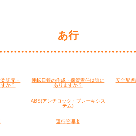
あ行
は委託元・
運転日報の作成・保管責任は誰に
安全配慮
ますか？
ありますか？
ABS(アンチロック・ブレーキシス
テム)
車
運行管理者