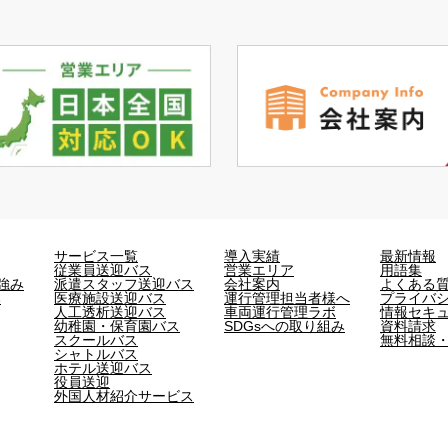
サービス一覧
導入実績
最新情報
従業員送迎バス
営業エリア
用語集
強み
派遣スタッフ送迎バス
会社案内
よくある
み
医療施設送迎バス
運行管理担当者様へ
プライバ
人工透析送迎バス
車両運行管理ラボ
情報セキ
幼稚園・保育園バス
SDGsへの取り組み
資料請求
スクールバス
無料相談
シャトルバス
ホテル送迎バス
役員送迎
外国人材紹介サービス