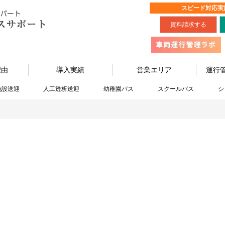
スピード対応実
資料請求する
理由
導入実績
営業エリア
運行
施設送迎
人工透析送迎
幼稚園バス
スクールバス
シ
わかりやすい用語集