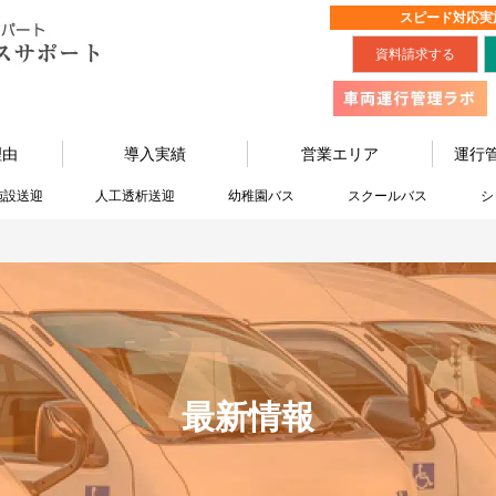
スピード対応実
資料請求する
理由
導入実績
営業エリア
運行
施設送迎
人工透析送迎
幼稚園バス
スクールバス
シ
最新情報