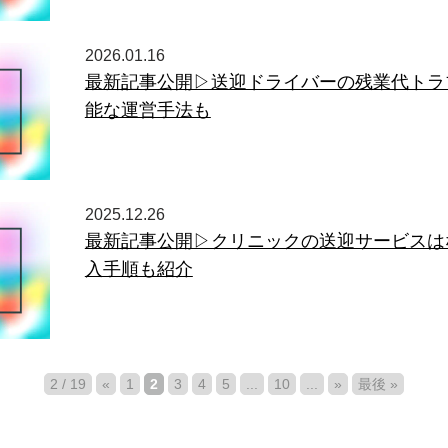
2026.01.16
最新記事公開▷送迎ドライバーの残業代トラ
能な運営手法も
2025.12.26
最新記事公開▷クリニックの送迎サービスは
入手順も紹介
2 / 19
«
1
2
3
4
5
...
10
...
»
最後 »