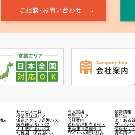
サービス一覧
導入実績
最新情報
従業員送迎バス
営業エリア
用語集
強み
派遣スタッフ送迎バス
会社案内
よくある
み
医療施設送迎バス
運行管理担当者様へ
プライバ
人工透析送迎バス
車両運行管理ラボ
情報セキ
幼稚園・保育園バス
SDGsへの取り組み
資料請求