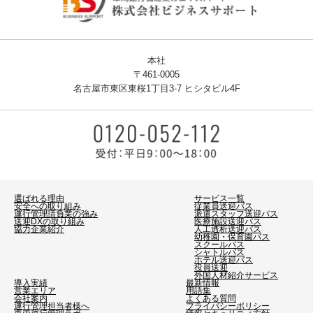
本社
〒461-0005
名古屋市東区東桜1丁目3-7 ヒシタビル4F
選ばれる理由
サービス一覧
安全への取り組み
従業員送迎バス
運行管理請負業の強み
派遣スタッフ送迎バス
送迎DXの取り組み
医療施設送迎バス
協力企業紹介
人工透析送迎バス
幼稚園・保育園バス
スクールバス
シャトルバス
ホテル送迎バス
役員送迎
外国人材紹介サービス
導入実績
最新情報
営業エリア
用語集
会社案内
よくある質問
運行管理担当者様へ
プライバシーポリシー