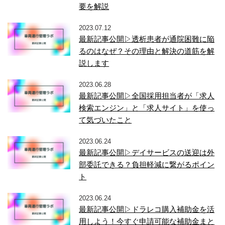
要を解説
2023.07.12
最新記事公開▷透析患者が通院困難に陥
るのはなぜ？その理由と解決の道筋を解
説します
2023.06.28
最新記事公開▷全国採用担当者が「求人
検索エンジン」と「求人サイト」を使っ
て気づいたこと
2023.06.24
最新記事公開▷デイサービスの送迎は外
部委託できる？負担軽減に繋がるポイン
ト
2023.06.24
最新記事公開▷ドラレコ購入補助金を活
用しよう！今すぐ申請可能な補助金まと