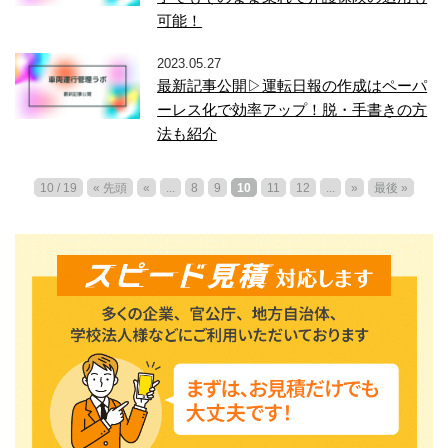
可能！
2023.05.27
最新記事公開▷運転日報の作成はペーパ
ーレス化で効率アップ！脱・手書きの方
法も紹介
10 / 19
« 先頭
«
...
8
9
10
11
12
...
»
最後 »