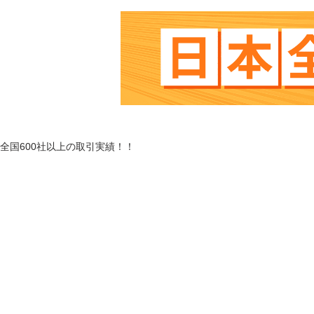
全国
600
社以上の
取引実績！！