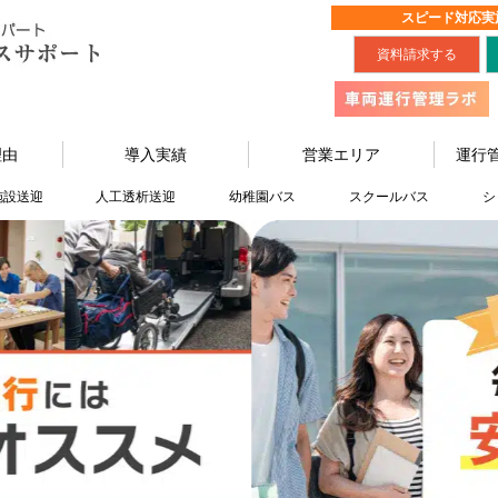
スピード対応実
資料請求する
理由
導入実績
営業エリア
運行
施設送迎
人工透析送迎
幼稚園バス
スクールバス
シ