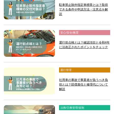
駐車禁止除外指定車標章とは？取得
できる条件や申請方法・注意点を解
説
安心/安全/教育
運行前点検とは？確認項目と令和4年
に法改正されたポイントをチェック
運行管理
社用車の事故で事業者が負うべき負
担とは？賠償責任と修理代について
解説
法務/労務管理/規制