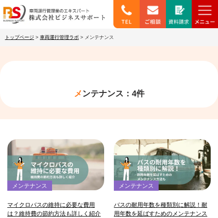
トップページ
>
車両運行管理ラボ
>
メンテナンス
メンテナンス：4件
メンテナンス
メンテナンス
マイクロバスの維持に必要な費用
バスの耐用年数を種類別に解説！耐
は？維持費の節約方法も詳しく紹介
用年数を延ばすためのメンテナンス