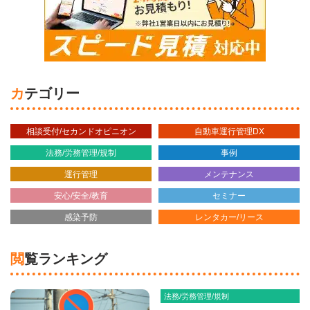
カテゴリー
相談受付/セカンドオピニオン
自動車運行管理DX
法務/労務管理/規制
事例
運行管理
メンテナンス
安心/安全/教育
セミナー
感染予防
レンタカー/リース
閲覧ランキング
法務/労務管理/規制