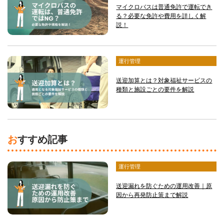
マイクロバスは普通免許で運転でき
る？必要な免許や費用を詳しく解
説！
運行管理
送迎加算とは？対象福祉サービスの
種類と施設ごとの要件を解説
おすすめ記事
運行管理
送迎漏れを防ぐための運用改善｜原
因から再発防止策まで解説