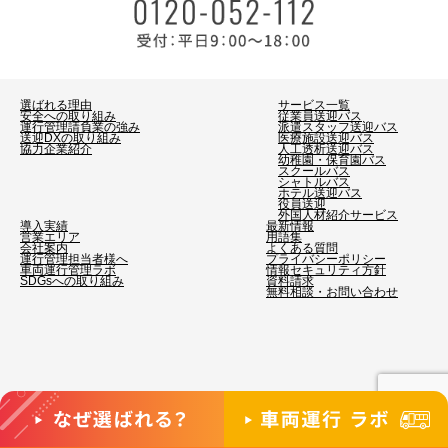
選ばれる理由
サービス一覧
安全への取り組み
従業員送迎バス
運行管理請負業の強み
派遣スタッフ送迎バス
送迎DXの取り組み
医療施設送迎バス
協力企業紹介
人工透析送迎バス
幼稚園・保育園バス
スクールバス
シャトルバス
ホテル送迎バス
役員送迎
外国人材紹介サービス
導入実績
最新情報
営業エリア
用語集
会社案内
よくある質問
運行管理担当者様へ
プライバシーポリシー
車両運行管理ラボ
情報セキュリティ方針
SDGsへの取り組み
資料請求
無料相談・お問い合わせ
©2026 ビジネスサポート. All Rights Reserved.