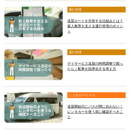
運行管理
送迎ルートを共有する仕組みとは？
新人教育を支える運行管理のポイン
ト
運行管理
デイサービス送迎の時間調整で困っ
たら｜配車を効率化する考え方
レンタカー/リース
送迎開始日にバスが間に合わない！
レンタカーを使う前に確認すべきこ
と