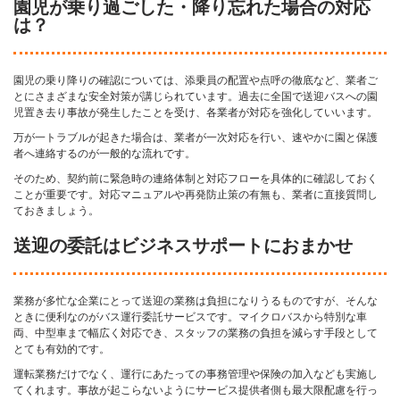
園児が乗り過ごした・降り忘れた場合の対応
は？
園児の乗り降りの確認については、添乗員の配置や点呼の徹底など、業者ご
とにさまざまな安全対策が講じられています。過去に全国で送迎バスへの園
児置き去り事故が発生したことを受け、各業者が対応を強化していいます。
万が一トラブルが起きた場合は、業者が一次対応を行い、速やかに園と保護
者へ連絡するのが一般的な流れです。
そのため、契約前に緊急時の連絡体制と対応フローを具体的に確認しておく
ことが重要です。対応マニュアルや再発防止策の有無も、業者に直接質問し
ておきましょう。
送迎の委託はビジネスサポートにおまかせ
業務が多忙な企業にとって送迎の業務は負担になりうるものですが、そんな
ときに便利なのがバス運行委託サービスです。マイクロバスから特別な車
両、中型車まで幅広く対応でき、スタッフの業務の負担を減らす手段として
とても有効的です。
運転業務だけでなく、運行にあたっての事務管理や保険の加入なども実施し
てくれます。事故が起こらないようにサービス提供者側も最大限配慮を行っ