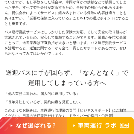
ていますが、もし事故をした場合や、車両が何かの接触などで破損してしま
った場合、すべて委託会社が対応するため、事故後の対応も心配ありませ
ん。提供会社によってサービスに組み込まれている保険の内容は違うことも
ありますが、「必要な保険に入っている」ことを1つの選ぶポイントにするこ
とも重要です。
バス運行委託サービスはしっかりした保険の対応、そして安全の取り組みが
実施されているため、安心して依頼することができます。業務が多忙な企業
にとって、送迎業務は正直負担が大きいと思います。バス運行委託サービス
を活用すると、送迎に関する一から全て一貫したサポートがあるので、ぜひ
活用なさってみてはいかがでしょう。
送迎バスに手が回らず、「なんとなく」で
運用してしまっている方へ
「他の業務に追われ、属人的に運用している」
「長年外注しているが、契約内容を見直したい」
このようなお悩みは、車両運行管理業の専門【ビジネスサポート】にご相談
ください。日常の送迎業務だけでなく、ドライバーの採用・労務管理、送迎
ルートの作成、車両点検、もしもの事故対応まですべて請け負います。ご用
意していただくのは車両だけです。