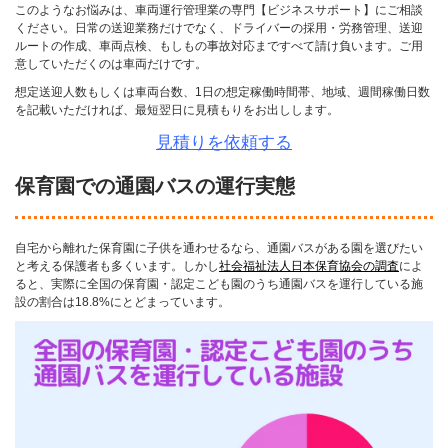
このようなお悩みは、車両運行管理業の専門【ビジネスサポート】にご相談
ください。日常の送迎業務だけでなく、ドライバーの採用・労務管理、送迎
ルートの作成、車両点検、もしもの事故対応まですべて請け負います。ご用
意していただくのは車両だけです。
想定送迎人数もしくは車両台数、1日の想定稼働時間帯、地域、週間稼働日数
を記載いただければ、最短翌日に見積もりをお出しします。
見積りを依頼する
保育園での通園バスの運行実態
自宅から離れた保育園に子供を通わせるなら、通園バスがある園を選びたい
と考える保護者も多くいます。しかし
社会福祉法人日本保育協会の調査
によ
ると、実際に全国の保育園・認定こども園のうち通園バスを運行している施
設の割合は18.8%にとどまっています。