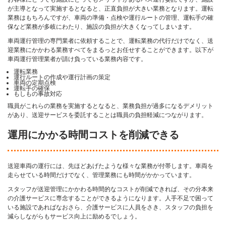
が主導となって実施するとなると、正直負担が大きい業務となります。運転
業務はもちろんですが、車両の準備・点検や運行ルートの管理、運転手の確
保など業務が多岐にわたり、施設の負担が大きくなってしまいます。
車両運行管理の専門業者に依頼することで、運転業務の代行だけでなく、送
迎業務にかかわる業務すべてをまるっとお任せすることができます。以下が
車両運行管理業者が請け負っている業務内容です。
運転業務
運行ルートの作成や運行計画の策定
車両の定期点検
運転手の確保
もしもの事故対応
職員がこれらの業務を実施するとなると、業務負担が過多になるデメリット
があり、送迎サービスを委託することは職員の負担軽減につながります。
運用にかかる時間コストを削減できる
送迎車両の運行には、先ほどあげたような様々な業務が付帯します。車両を
走らせている時間だけでなく、管理業務にも時間がかかっています。
スタッフが送迎管理にかかわる時間的なコストが削減できれば、その分本来
の介護サービスに専念することができるようになります。人手不足で困って
いる施設であればなおさら、介護サービスに人員をさき、スタッフの負担を
減らしながらもサービス向上に励めるでしょう。