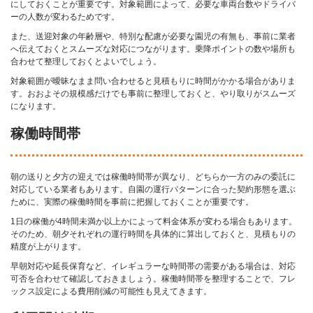
にしておくことが重要です。対象範囲によって、必要な車両台数やドライバ
ーの人数が変わるためです。
また、送迎対象の年齢層や、特別な配慮が必要な園児の有無も、事前に業者
へ伝えておくとスムーズな対応につながります。乗降ポイントの数や場所も
合わせて整理しておくとよいでしょう。
対象範囲が曖昧なまま問い合わせると見積もりに時間がかかる場合がありま
す。おおよその規模感だけでも事前に整理しておくと、やり取りがスムーズ
になります。
稼働時間帯
朝の送りと夕方の迎えでは稼働時間帯が異なり、どちらか一方のみの委託に
対応している業者もあります。自園の運行パターンに合った契約形態を選ぶ
ために、実際の稼働時間を事前に把握しておくことが重要です。
1日の稼働が4時間未満か以上かによって料金体系が変わる場合もあります。
そのため、朝夕それぞれの運行時間を具体的に算出しておくと、見積もりの
精度が上がります。
早朝対応や延長保育など、イレギュラーな時間帯の需要がある場合は、対応
可否を合わせて確認しておきましょう。稼働時間帯を整理することで、フレ
ックス設定による費用削減の可能性も見えてきます。