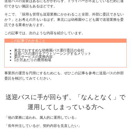
送迎バスの需要はあるにもかかわらず、ドライバーが不足しているために運
行できない施設もあるほどです。
そこで、「採用も管理も送迎業務にかかわること全部、外部に委託できない
か？」とお考えの方もいるはず。東北には幼稚園やこども園で送迎業務を委
託できる業者があります。
この記事では、次のような内容を紹介しています。
この記事でわかること
東北でおすすめな幼稚園バス運行委託の会社
送迎バスの運行をアウトソーシングするメリット
委託サービスの業務内容
1か月あたりの費用相場
事業所の運営を円滑にするためにも、ぜひこの記事を参考に送迎バスの外部
委託を検討してみてください。
送迎バスに手が回らず、「なんとなく」で
運用してしまっている方へ
「他の業務に追われ、属人的に運用している」
「長年外注しているが、契約内容を見直したい」