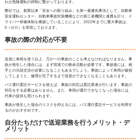
れが危険運転の抑制に繋がっております。
弊社では、創業以来「安全への取り組み」を第一最優先事項として、自動車
安全運転センター、自動車事故対策機構などの第三者機関と連携を計り、ド
ライバー研修体制を構築していることにより、2022年までに重大事故は、
0（ゼロ）を実現しております。
事故の際の対応が不要
送迎に車両を使う以上、万が一の事故のことも考えなければなりません。事
故が発生した場合には、まず現場での救命活動が必要です。事故後には、相
手との示談交渉が必要になることもあるでしょう。事故によって車両が破損
してしまうと、修理が完了するまで送迎ができなくなることもあります。
バス運行委託サービスを使えば、事故の対応は委託業者が行います。事故の
対応をする必要はありません。また、車両が運行できなくなった場合には、
代車の提供も受けられます。
事故が発生した場合のリスクを抑えるには、バス運行委託サービスを利用す
るのがおすすめです。
自分たちだけで送迎業務を行うメリット・デ
メリット