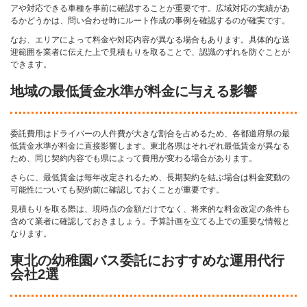
アや対応できる車種を事前に確認することが重要です。広域対応の実績があ
るかどうかは、問い合わせ時にルート作成の事例を確認するのが確実です。
なお、エリアによって料金や対応内容が異なる場合もあります。具体的な送
迎範囲を業者に伝えた上で見積もりを取ることで、認識のずれを防ぐことが
できます。
地域の最低賃金水準が料金に与える影響
委託費用はドライバーの人件費が大きな割合を占めるため、各都道府県の最
低賃金水準が料金に直接影響します。東北各県はそれぞれ最低賃金が異なる
ため、同じ契約内容でも県によって費用が変わる場合があります。
さらに、最低賃金は毎年改定されるため、長期契約を結ぶ場合は料金変動の
可能性についても契約前に確認しておくことが重要です。
見積もりを取る際は、現時点の金額だけでなく、将来的な料金改定の条件も
含めて業者に確認しておきましょう。予算計画を立てる上での重要な情報と
なります。
東北の幼稚園バス委託におすすめな運用代行
会社2選