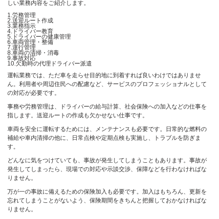
しい業務内容をご紹介します。
1.労務管理
2.送迎ルート作成
3.業務指示
4.ドライバー教育
5.ドライバーの健康管理
6.車両管理・整備
7.運行管理
8.車両の清掃・消毒
9.事故対応
10.欠勤時の代理ドライバー派遣
運転業務では、ただ車を走らせ目的地に到着すれば良いわけではありませ
ん。利用者や周辺住民への配慮など、サービスのプロフェッショナルとして
の対応が必要です。
事務や労務管理は、ドライバーの給与計算、社会保険への加入などの仕事を
指します。送迎ルートの作成も欠かせない仕事です。
車両を安全に運転するためには、メンテナンスも必要です。日常的な燃料の
補給や車内清掃の他に、日常点検や定期点検も実施し、トラブルを防ぎま
す。
どんなに気をつけていても、事故が発生してしまうこともあります。事故が
発生してしまったら、現場での対応や示談交渉、保障などを行わなければな
りません。
万が一の事故に備えるための保険加入も必要です。加入はもちろん、更新を
忘れてしまうことがないよう、保険期間をきちんと把握しておかなければな
りません。