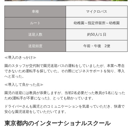
車種
マイクロバス
ルート
幼稚園～指定停留所～幼稚園
送迎人数
約50人/１日
送迎頻度
午前・午後 2便
≪導入のきっかけ≫
園のスタッフが交代制で園児送迎バスの運転をしていましたが、本業へ専念
できないため運転手を探していた。その際にビジネスサポートを知り、導入
へと至った。
≪導入して良かった点≫
園児の送迎には教員が添乗しますが、当初2名必要だった教員が1名になった
ため(運転手が不要になった)、とっても助かっています。
ドライバーさんも園児とのコミュニケーションを気遣っていただき、快適で
安心な園児送迎をしていただいてます。
東京都内のインターナショナルスクール