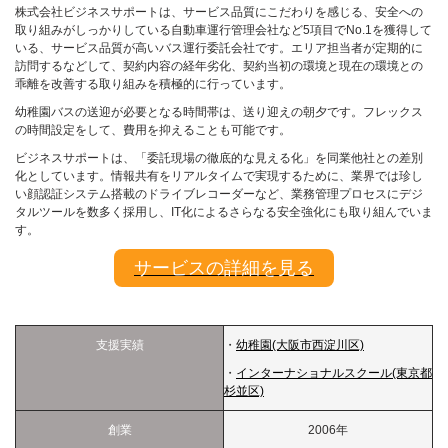
株式会社ビジネスサポートは、サービス品質にこだわりを感じる、安全への
取り組みがしっかりしている自動車運行管理会社など5項目でNo.1を獲得して
いる、サービス品質が高いバス運行委託会社です。エリア担当者が定期的に
訪問するなどして、契約内容の経年劣化、契約当初の環境と現在の環境との
乖離を改善する取り組みを積極的に行っています。
幼稚園バスの送迎が必要となる時間帯は、送り迎えの朝夕です。フレックス
の時間設定をして、費用を抑えることも可能です。
ビジネスサポートは、「委託現場の徹底的な見える化」を同業他社との差別
化としています。情報共有をリアルタイムで実現するために、業界では珍し
い顔認証システム搭載のドライブレコーダーなど、業務管理プロセスにデジ
タルツールを数多く採用し、IT化によるさらなる安全強化にも取り組んでいま
す。
サービスの詳細を見る
支援実績
・
幼稚園(大阪市西淀川区)
・
インターナショナルスクール(東京都
杉並区)
創業
2006年