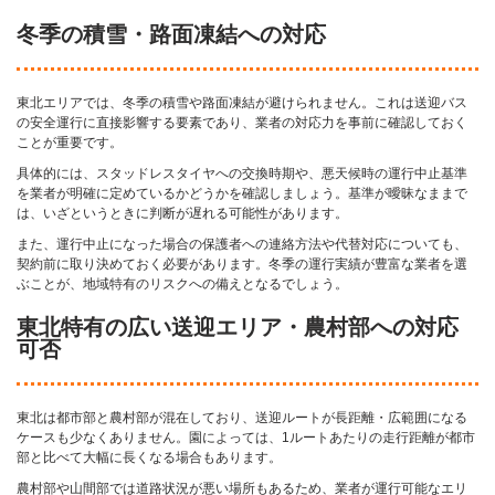
冬季の積雪・路面凍結への対応
東北エリアでは、冬季の積雪や路面凍結が避けられません。これは送迎バス
の安全運行に直接影響する要素であり、業者の対応力を事前に確認しておく
ことが重要です。
具体的には、スタッドレスタイヤへの交換時期や、悪天候時の運行中止基準
を業者が明確に定めているかどうかを確認しましょう。基準が曖昧なままで
は、いざというときに判断が遅れる可能性があります。
また、運行中止になった場合の保護者への連絡方法や代替対応についても、
契約前に取り決めておく必要があります。冬季の運行実績が豊富な業者を選
ぶことが、地域特有のリスクへの備えとなるでしょう。
東北特有の広い送迎エリア・農村部への対応
可否
東北は都市部と農村部が混在しており、送迎ルートが長距離・広範囲になる
ケースも少なくありません。園によっては、1ルートあたりの走行距離が都市
部と比べて大幅に長くなる場合もあります。
農村部や山間部では道路状況が悪い場所もあるため、業者が運行可能なエリ