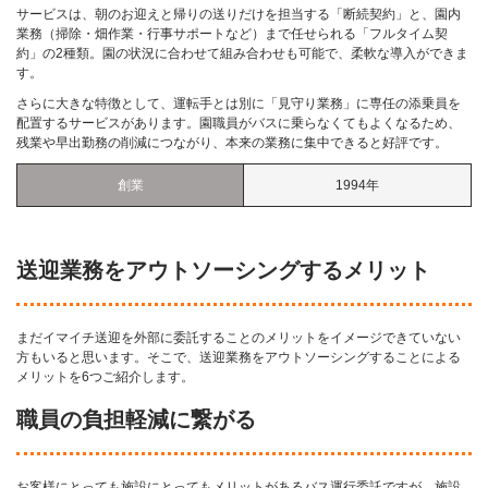
サービスは、朝のお迎えと帰りの送りだけを担当する「断続契約」と、園内
業務（掃除・畑作業・行事サポートなど）まで任せられる「フルタイム契
約」の2種類。園の状況に合わせて組み合わせも可能で、柔軟な導入ができま
す。
さらに大きな特徴として、運転手とは別に「見守り業務」に専任の添乗員を
配置するサービスがあります。園職員がバスに乗らなくてもよくなるため、
残業や早出勤務の削減につながり、本来の業務に集中できると好評です。
創業
1994年
送迎業務をアウトソーシングするメリット
まだイマイチ送迎を外部に委託することのメリットをイメージできていない
方もいると思います。そこで、送迎業務をアウトソーシングすることによる
メリットを6つご紹介します。
職員の負担軽減に繋がる
お客様にとっても施設にとってもメリットがあるバス運行委託ですが、施設