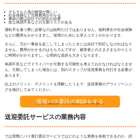
そもそも人員の確保が難しい
社会保険など労務費用がかかる
事故の際は自社での対応が必要
急な体調不良などの欠勤リスクがある
運転手を雇う際に必要なのは給料だけではありません。福利厚生や社会保険
などの費用もかかりますし、採用のためにも求人コストがかかります。
さらに、万が一事故を起こしてしまったときには自社で対応しなければなり
ません。費用がかかるのはもちろんですが、被害者とのさまざまなやりとり
に時間がかかりますし、心理的な負担も大きくなります。
体調不良などでドライバーが欠勤する可能性も考えておかなければなりませ
ん。欠勤してしまった場合には、別のスタッフが送迎業務を代行する必要が
あります。
以上のメリット、デメリットを理解したうえで、送迎業務のアウトソーシン
グを検討してみてください。
送迎バス委託の相談をする
送迎委託サービスの業務内容
では実際にバス運行委託サービスではどのような業務を依頼できるのか、詳