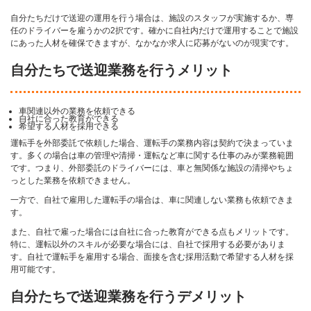
自分たちだけで送迎の運用を行う場合は、施設のスタッフが実施するか、専
任のドライバーを雇うかの2択です。確かに自社内だけで運用することで施設
にあった人材を確保できますが、なかなか求人に応募がないのが現実です。
自分たちで送迎業務を行うメリット
車関連以外の業務を依頼できる
自社に合った教育ができる
希望する人材を採用できる
運転手を外部委託で依頼した場合、運転手の業務内容は契約で決まっていま
す。多くの場合は車の管理や清掃・運転など車に関する仕事のみが業務範囲
です。つまり、外部委託のドライバーには、車と無関係な施設の清掃やちょ
っとした業務を依頼できません。
一方で、自社で雇用した運転手の場合は、車に関連しない業務も依頼できま
す。
また、自社で雇った場合には自社に合った教育ができる点もメリットです。
特に、運転以外のスキルが必要な場合には、自社で採用する必要がありま
す。自社で運転手を雇用する場合、面接を含む採用活動で希望する人材を採
用可能です。
自分たちで送迎業務を行うデメリット