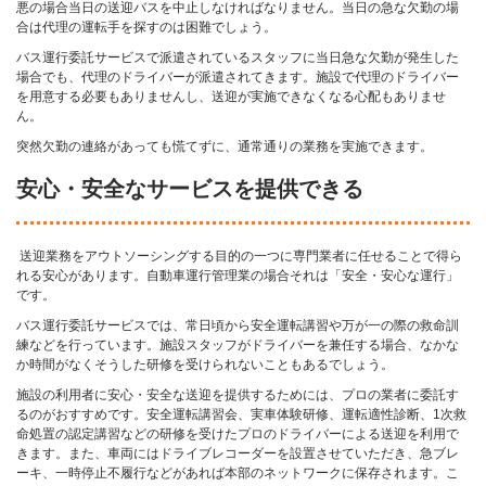
悪の場合当日の送迎バスを中止しなければなりません。当日の急な欠勤の場
合は代理の運転手を探すのは困難でしょう。
バス運行委託サービスで派遣されているスタッフに当日急な欠勤が発生した
場合でも、代理のドライバーが派遣されてきます。施設で代理のドライバー
を用意する必要もありませんし、送迎が実施できなくなる心配もありませ
ん。
突然欠勤の連絡があっても慌てずに、通常通りの業務を実施できます。
安心・安全なサービスを提供できる
送迎業務をアウトソーシングする目的の一つに専門業者に任せることで得ら
れる安心があります。自動車運行管理業の場合それは「安全・安心な運行」
です。
バス運行委託サービスでは、常日頃から安全運転講習や万が一の際の救命訓
練などを行っています。施設スタッフがドライバーを兼任する場合、なかな
か時間がなくそうした研修を受けられないこともあるでしょう。
施設の利用者に安心・安全な送迎を提供するためには、プロの業者に委託す
るのがおすすめです。安全運転講習会、実車体験研修、運転適性診断、1次救
命処置の認定講習などの研修を受けたプロのドライバーによる送迎を利用で
きます。また、車両にはドライブレコーダーを設置させていただき、急ブレ
ーキ、一時停止不履行などがあれば本部のネットワークに保存されます。こ