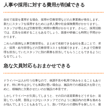
人事や採用に対する費用が削減できる
自社で送迎を運用する場合、採用や労務管理などの人事業務が発生します。
新たにスタッフを採用するためには求人費や社会保険費用がかかりますし、
スタッフが増えれば労務管理に時間や費用がかかります。さらに、採用活動
では、広告を出稿することもあるでしょう。面接や研修にも時間と手間がか
かります。
これらの面倒な人事労務管理も、まとめて依頼できる会社を選ぶことで、求
人・採用・給与管理などの労務管理コストを削減できます。これまで労務管
理を担当していたスタッフに別の業務を担当してもらうこともできるように
なるでしょう。
急な欠員対応もおまかせできる
ドライバーは人が行う仕事なので、体調不良や私用で休みをとることもあり
ます。特に昨今は少しでも体調が悪い場合は、施設内での感染拡大を防ぐた
めに、積極的に欠勤させたいのが施設の本音です。
しかしドライバーが欠員してしまうと、その日の送迎業務をどうするか、送
迎している間、普段より少ないスタッフでどのように施設内の仕事を進める
か悩んでしまうこともあるでしょう。急いで代わりの運転手を探したり、最