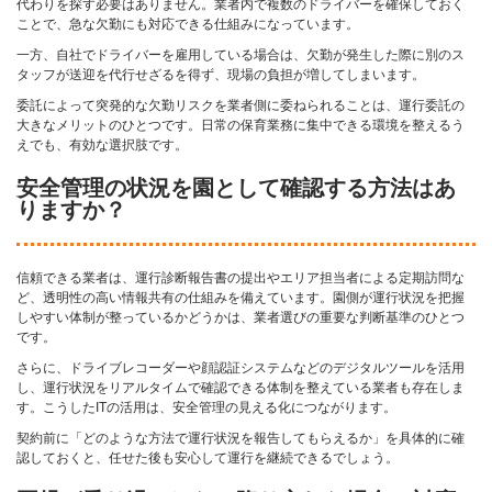
代わりを探す必要はありません。業者内で複数のドライバーを確保しておく
ことで、急な欠勤にも対応できる仕組みになっています。
一方、自社でドライバーを雇用している場合は、欠勤が発生した際に別のス
タッフが送迎を代行せざるを得ず、現場の負担が増してしまいます。
委託によって突発的な欠勤リスクを業者側に委ねられることは、運行委託の
大きなメリットのひとつです。日常の保育業務に集中できる環境を整えるう
えでも、有効な選択肢です。
安全管理の状況を園として確認する方法はあ
りますか？
信頼できる業者は、運行診断報告書の提出やエリア担当者による定期訪問な
ど、透明性の高い情報共有の仕組みを備えています。園側が運行状況を把握
しやすい体制が整っているかどうかは、業者選びの重要な判断基準のひとつ
です。
さらに、ドライブレコーダーや顔認証システムなどのデジタルツールを活用
し、運行状況をリアルタイムで確認できる体制を整えている業者も存在しま
す。こうしたITの活用は、安全管理の見える化につながります。
契約前に「どのような方法で運行状況を報告してもらえるか」を具体的に確
認しておくと、任せた後も安心して運行を継続できるでしょう。