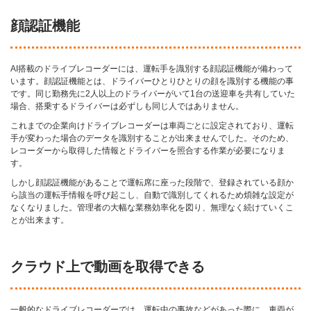
顔認証機能
AI搭載のドライブレコーダーには、運転手を識別する顔認証機能が備わって
います。顔認証機能とは、ドライバーひとりひとりの顔を識別する機能の事
です。同じ勤務先に2人以上のドライバーがいて1台の送迎車を共有していた
場合、搭乗するドライバーは必ずしも同じ人ではありません。
これまでの企業向けドライブレコーダーは車両ごとに設定されており、運転
手が変わった場合のデータを識別することが出来ませんでした。そのため、
レコーダーから取得した情報とドライバーを照合する作業が必要になりま
す。
しかし顔認証機能があることで運転席に座った段階で、登録されている顔か
ら該当の運転手情報を呼び起こし、自動で識別してくれるため煩雑な設定が
なくなりました。管理者の大幅な業務効率化を図り、無理なく続けていくこ
とが出来ます。
クラウド上で動画を取得できる
一般的なドライブレコーダーでは、運転中の事故などがあった際に、車両が