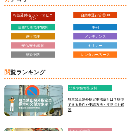
相談受付/セカンドオピニ
自動車運行管理DX
オン
法務/労務管理/規制
事例
運行管理
メンテナンス
安心/安全/教育
セミナー
感染予防
レンタカー/リース
閲覧ランキング
法務/労務管理/規制
駐車禁止除外指定車標章とは？取得
できる条件や申請方法・注意点を解
説