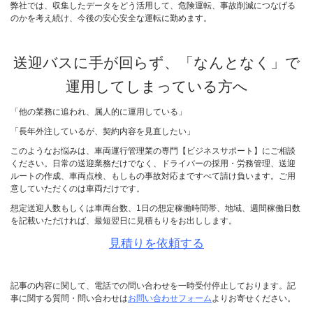
弊社では、収集したデータをどう活用して、危険運転、事故削減につなげる
のかを考え続け、今後の安心安全な運転に勤めます。
送迎バスに手が回らず、「なんとなく」で
運用してしまっている方へ
「他の業務に追われ、属人的に運用している」
「長年外注しているが、契約内容を見直したい」
このようなお悩みは、車両運行管理業の専門【ビジネスサポート】にご相談
ください。日常の送迎業務だけでなく、ドライバーの採用・労務管理、送迎
ルートの作成、車両点検、もしもの事故対応まですべて請け負います。ご用
意していただくのは車両だけです。
想定送迎人数もしくは車両台数、1日の想定稼働時間帯、地域、週間稼働日数
を記載いただければ、最短翌日に見積もりをお出しします。
見積りを依頼する
記事の内容に関して、電話での問い合わせを一時受付停止しております。記
事に関する質問・問い合わせは
お問い合わせフォーム
よりお寄せください。