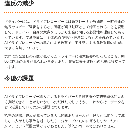
違反の減少
ドライバーには、ドライブレコーダーには急ブレーキや急発進、一時停止の
無視やスピード違反をすると、警報が鳴り動画として録画されることを説明
して、ドライバー自身の意識をしっかり安全に向ける必要性を理解してもら
っています。交通事故は、全体の約7割が不注意によるものを占めています。
AIドライブレコーダーの導入による教育で、不注意による危険運転の削減に
大きく寄与しています。
実際に安全運転の点数が低かったドライバーに注意指導を行ったところ、約
50点以上の上昇が見られた事例もあり、確実に安全運転への活動に役立って
います。
今後の課題
AIドライブレコーダー導入によるドライバーの意識改善や業務効率化に大き
く貢献できることがおわかりいただけたでしょうか。これからは、データを
どう活用していくのかが課題になります。
指導の結果、違反が減っている人は問題ありませんが、違反が以前として減
らない人がもし事故を起こしたら「分かっていたのに何もしなかったの
か？」という問題に繋がりかねません。導入がゴールではありません。