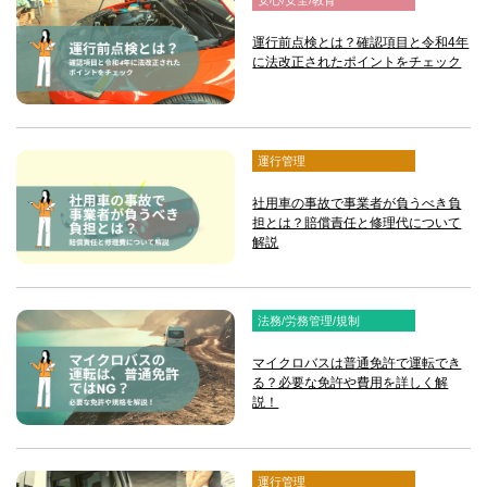
安心/安全/教育
運行前点検とは？確認項目と令和4年
に法改正されたポイントをチェック
運行管理
社用車の事故で事業者が負うべき負
担とは？賠償責任と修理代について
解説
法務/労務管理/規制
マイクロバスは普通免許で運転でき
る？必要な免許や費用を詳しく解
説！
運行管理