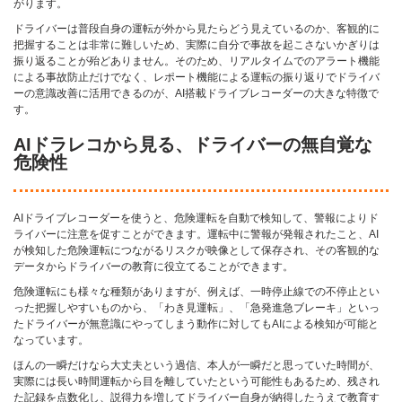
がります。
ドライバーは普段自身の運転が外から見たらどう見えているのか、客観的に
把握することは非常に難しいため、実際に自分で事故を起こさないかぎりは
振り返ることが殆どありません。そのため、リアルタイムでのアラート機能
による事故防止だけでなく、レポート機能による運転の振り返りでドライバ
ーの意識改善に活用できるのが、AI搭載ドライブレコーダーの大きな特徴で
す。
AIドラレコから見る、ドライバーの無自覚な
危険性
AIドライブレコーダーを使うと、危険運転を自動で検知して、警報によりド
ライバーに注意を促すことができます。運転中に警報が発報されたこと、AI
が検知した危険運転につながるリスクが映像として保存され、その客観的な
データからドライバーの教育に役立てることができます。
危険運転にも様々な種類がありますが、例えば、一時停止線での不停止とい
った把握しやすいものから、「わき見運転」、「急発進急ブレーキ」といっ
たドライバーが無意識にやってしまう動作に対してもAIによる検知が可能と
なっています。
ほんの一瞬だけなら大丈夫という過信、本人が一瞬だと思っていた時間が、
実際には長い時間運転から目を離していたという可能性もあるため、残され
た記録を点数化し、説得力を増してドライバー自身が納得したうえで教育す