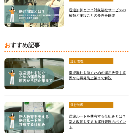
送迎加算とは？対象福祉サービスの
種類と施設ごとの要件を解説
おすすめ記事
運行管理
送迎漏れを防ぐための運用改善｜原
因から再発防止策まで解説
運行管理
送迎ルートを共有する仕組みとは？
新人教育を支える運行管理のポイン
ト