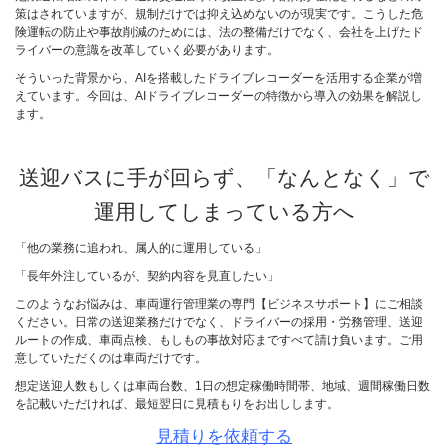
策はされていますが、規制だけでは抑え込めないのが現実です。こうした危
険運転の防止や事故削減のためには、法の整備だけでなく、会社を上げたド
ライバーの意識を改革していく必要があります。
そういった背景から、AIを搭載したドライブレコーダーを活用する企業が増
えています。今回は、AIドライブレコーダーの特徴から導入の効果を解説し
ます。
送迎バスに手が回らず、「なんとなく」で
運用してしまっている方へ
「他の業務に追われ、属人的に運用している」
「長年外注しているが、契約内容を見直したい」
このようなお悩みは、車両運行管理業の専門【ビジネスサポート】にご相談
ください。日常の送迎業務だけでなく、ドライバーの採用・労務管理、送迎
ルートの作成、車両点検、もしもの事故対応まですべて請け負います。ご用
意していただくのは車両だけです。
想定送迎人数もしくは車両台数、1日の想定稼働時間帯、地域、週間稼働日数
を記載いただければ、最短翌日に見積もりをお出しします。
見積りを依頼する