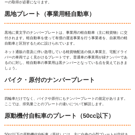
ーの取得が必要になります。
黒地プレート（事業用軽自動車）
黒地に黄文字のナンバープレートは、事業用の軽自動車（主に軽貨物）に交
付されます。軽自動車を使って有償の運送事業を行う事業者を、自家用の軽
自動車と区別するために設けられています。
ネット通販の普及に伴い急増している軽貨物配送の個人事業主、宅配ドライ
バーの車両でよく見かけるプレートです。普通車の事業用が緑ナンバーであ
るのに対し、軽自動車の事業用は黒ナンバーとなっている点を覚えておきま
しょう。
バイク・原付のナンバープレート
四輪車だけでなく、バイクや原付にもナンバープレートの規定があります。
ここでは、排気量ごとのプレートの違いについて解説します。
原動機付自転車のプレート（50cc以下）
50cc以下の原動機付自転車（原付）には、主に白色の小型プレートが交付さ