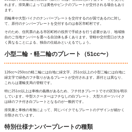
れます。排気量によっては黄色やピンクのプレートが交付される場合もあり
ます。
四輪車や大型バイクのナンバープレートを交付するのが国であるのに対し
て、原付のナンバープレートを交付するのは各区市町村です。
そのため、住民票のある市区町村の役所で手続きを行う必要があり、地域独
自のご当地ナンバーを選べる自治体も多くあります。管轄や交付窓口が大き
く異なることによる、独自の仕組みといえるでしょう。
小型二輪・軽二輪のプレート（51cc〜）
126cc〜250ccの軽二輪には白地に緑文字、251cc以上の小型二輪には白地に
緑文字で緑色のフチ取りがあるプレートが交付されます。原付とは異なり、
これらは運輸支局の管轄です。
特に251cc以上は車検の義務があるため、フチ付きプレートでその区別を明示
しています。中型スクーターはフチなしの白プレート、大型スポーツバイク
は緑のフチ付き白プレートとなるのが一般的です。
排気量と車検の有無によって、同じバイクでもプレートのデザインが細かく
分類されています。
特別仕様ナンバープレートの種類