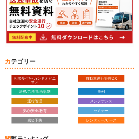
カテゴリー
相談受付/セカンドオピニ
自動車運行管理DX
オン
法務/労務管理/規制
事例
運行管理
メンテナンス
安心/安全/教育
セミナー
感染予防
レンタカー/リース