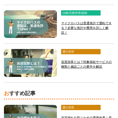
法務/労務管理/規制
マイクロバスは普通免許で運転でき
る？必要な免許や費用を詳しく解
説！
運行管理
送迎加算とは？対象福祉サービスの
種類と施設ごとの要件を解説
おすすめ記事
運行管理
送迎漏れを防ぐための運用改善｜原