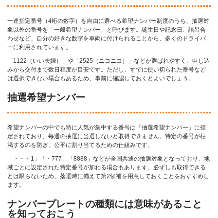
一連指定番号（4桁の数字）を自由に選べる希望ナンバー制度のうち、抽選対
象以外の番号を「一般希望ナンバー」と呼びます。誕生日や記念日、語呂合
わせなど、自分の好きな数字を車両に付けられることから、多くのドライバ
ーに利用されています。
「1122（いい夫婦）」や「2525（ニコニコ）」などが選ばれやすく、申し込
みから交付まで数日程度が目安です。ただし、すでに使い切られた番号など
は選択できない場合もあるため、事前に確認しておくとよいでしょう。
抽選希望ナンバー
希望ナンバーの中でも特に人気が集中する番号は「抽選希望ナンバー」に指
定されており、毎週の抽選に当選しないと取得できません。特定の番号が枯
渇するのを防ぎ、公平に割り当てるための仕組みです。
「・・・1」「・777」「8888」などが全国共通の抽選対象となっており、地
域ごとに設定された特定番号が加わる場合もあります。必ずしも取得できる
とは限らないため、落選時に備えて第2候補を用意しておくことをおすすめし
ます。
ナンバープレートの種類には意味があること
を知っておこう