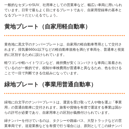
一般的なセダンやSUV、社用車としての営業車など、幅広い車両に用いられ
ています。日常で最もよく目にするプレートであり、自家用登録車の基本と
なるプレートだといえるでしょう。
黄地プレート（自家用軽自動車）
黄色地に黒文字のナンバープレートは、自家用の軽自動車専用として交付さ
れます。排気量660cc以下などの軽自動車規格を満たす車両を、普通車と視覚
的に区別するために設けられています。
軽ワゴンや軽ハイトワゴンなど、維持費が安くコンパクトな車両に装着され
ているのが一般的です。税制や車検費用が普通車と異なるため、色を分ける
ことで一目で判断できる仕組みになっています。
緑地プレート（事業用普通自動車）
緑地に白文字のナンバープレートは、運賃を受け取って人や物を運ぶ「事業
用」の普通自動車に交付されます。旅客や貨物を有償で運送する事業は国か
らの許可が必要であり、自家用車との区別が義務付けられています。
緑ナンバーを付けているのは、タクシーや路線バス、大型トラックなどの営
業車両です。送迎業務などを有償で行う場合には、原則としてこの緑ナンバ