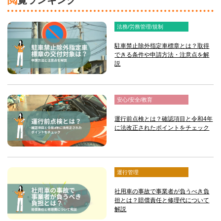
閲覧ランキング
法務/労務管理/規制
駐車禁止除外指定車標章とは？取得
できる条件や申請方法・注意点を解
説
安心/安全/教育
運行前点検とは？確認項目と令和4年
に法改正されたポイントをチェック
運行管理
社用車の事故で事業者が負うべき負
担とは？賠償責任と修理代について
解説