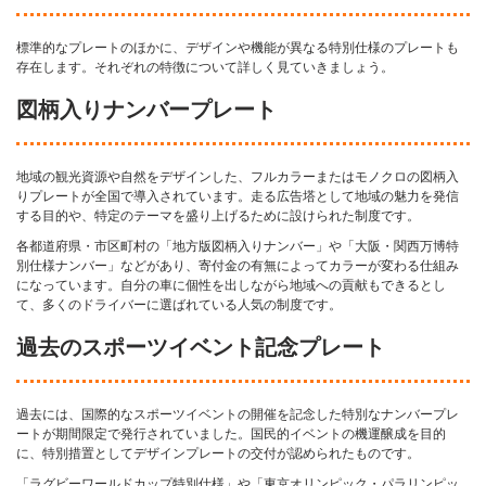
標準的なプレートのほかに、デザインや機能が異なる特別仕様のプレートも
存在します。それぞれの特徴について詳しく見ていきましょう。
図柄入りナンバープレート
地域の観光資源や自然をデザインした、フルカラーまたはモノクロの図柄入
りプレートが全国で導入されています。走る広告塔として地域の魅力を発信
する目的や、特定のテーマを盛り上げるために設けられた制度です。
各都道府県・市区町村の「地方版図柄入りナンバー」や「大阪・関西万博特
別仕様ナンバー」などがあり、寄付金の有無によってカラーが変わる仕組み
になっています。自分の車に個性を出しながら地域への貢献もできるとし
て、多くのドライバーに選ばれている人気の制度です。
過去のスポーツイベント記念プレート
過去には、国際的なスポーツイベントの開催を記念した特別なナンバープレ
ートが期間限定で発行されていました。国民的イベントの機運醸成を目的
に、特別措置としてデザインプレートの交付が認められたものです。
「ラグビーワールドカップ特別仕様」や「東京オリンピック・パラリンピッ