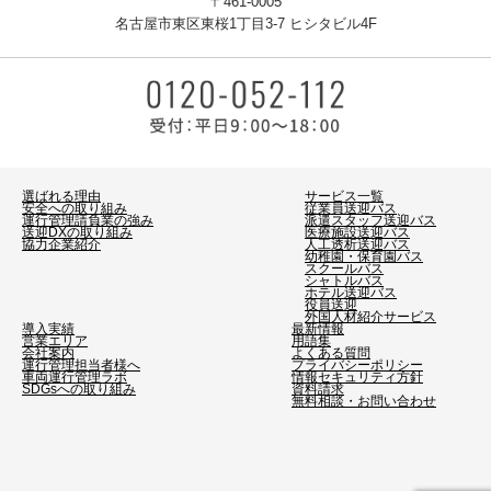
〒461-0005
名古屋市東区東桜1丁目3-7 ヒシタビル4F
選ばれる理由
サービス一覧
安全への取り組み
従業員送迎バス
運行管理請負業の強み
派遣スタッフ送迎バス
送迎DXの取り組み
医療施設送迎バス
協力企業紹介
人工透析送迎バス
幼稚園・保育園バス
スクールバス
シャトルバス
ホテル送迎バス
役員送迎
外国人材紹介サービス
導入実績
最新情報
営業エリア
用語集
会社案内
よくある質問
運行管理担当者様へ
プライバシーポリシー
車両運行管理ラボ
情報セキュリティ方針
SDGsへの取り組み
資料請求
無料相談・お問い合わせ