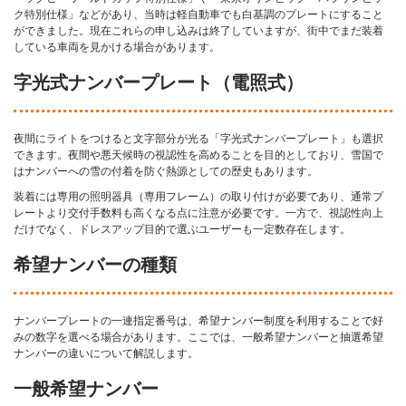
ク特別仕様」などがあり、当時は軽自動車でも白基調のプレートにすること
ができました。現在これらの申し込みは終了していますが、街中でまだ装着
している車両を見かける場合があります。
字光式ナンバープレート（電照式）
夜間にライトをつけると文字部分が光る「字光式ナンバープレート」も選択
できます。夜間や悪天候時の視認性を高めることを目的としており、雪国で
はナンバーへの雪の付着を防ぐ熱源としての歴史もあります。
装着には専用の照明器具（専用フレーム）の取り付けが必要であり、通常プ
レートより交付手数料も高くなる点に注意が必要です。一方で、視認性向上
だけでなく、ドレスアップ目的で選ぶユーザーも一定数存在します。
希望ナンバーの種類
ナンバープレートの一連指定番号は、希望ナンバー制度を利用することで好
みの数字を選べる場合があります。ここでは、一般希望ナンバーと抽選希望
ナンバーの違いについて解説します。
一般希望ナンバー