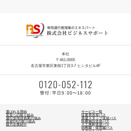
本社
〒461-0005
名古屋市東区東桜1丁目3-7 ヒシタビル4F
選ばれる理由
サービス一覧
安全への取り組み
従業員送迎バス
運行管理請負業の強み
派遣スタッフ送迎バス
送迎DXの取り組み
医療施設送迎バス
協力企業紹介
人工透析送迎バス
幼稚園・保育園バス
スクールバス