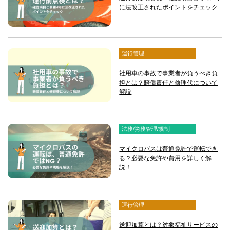
に法改正されたポイントをチェック
運行管理
社用車の事故で事業者が負うべき負
担とは？賠償責任と修理代について
解説
法務/労務管理/規制
マイクロバスは普通免許で運転でき
る？必要な免許や費用を詳しく解
説！
運行管理
送迎加算とは？対象福祉サービスの