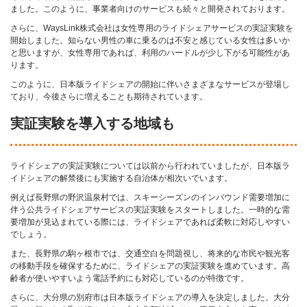
ました。このように、事業者向けのサービスも続々と開発されております。
さらに、WaysLink株式会社は女性専用のライドシェアサービスの実証実験を
開始しました。知らない男性の車に乗るのは不安と感じている女性は多いか
と思いますが、女性専用であれば、利用のハードルが少し下がる可能性があ
ります。
このように、日本版ライドシェアの開始に伴いさまざまなサービスが登場し
ており、今後さらに増えることも期待されています。
実証実験を導入する地域も
ライドシェアの実証実験については以前から行われていましたが、日本版ラ
イドシェアの解禁後にも実施する自治体が相次いでいます。
例えば長野県の野沢温泉村では、スキーシーズンのインバウンド需要増加に
伴う公共ライドシェアサービスの実証実験をスタートしました。一時的な需
要増加が見込まれている際には、ライドシェアであれば柔軟に対応しやすい
でしょう。
また、長野県の駒ヶ根市では、交通空白を問題視し、将来的な市民や観光客
の移動手段を確保するために、ライドシェアの実証実験を進めています。高
齢者が使いやすいよう電話予約にも対応しているのが特徴です。
さらに、大分県の別府市は日本版ライドシェアの導入を決定しました。大分