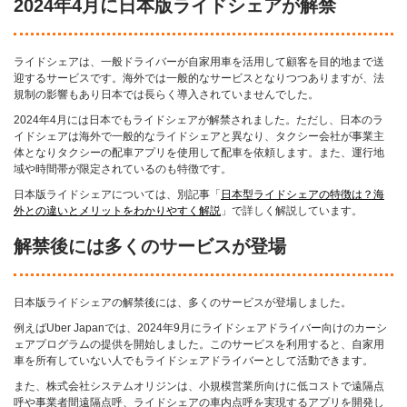
2024年4月に日本版ライドシェアが解禁
ライドシェアは、一般ドライバーが自家用車を活用して顧客を目的地まで送
迎するサービスです。海外では一般的なサービスとなりつつありますが、法
規制の影響もあり日本では長らく導入されていませんでした。
2024年4月には日本でもライドシェアが解禁されました。ただし、日本のラ
イドシェアは海外で一般的なライドシェアと異なり、タクシー会社が事業主
体となりタクシーの配車アプリを使用して配車を依頼します。また、運行地
域や時間帯が限定されているのも特徴です。
日本版ライドシェアについては、別記事「
日本型ライドシェアの特徴は？海
外との違いとメリットをわかりやすく解説
」で詳しく解説しています。
解禁後には多くのサービスが登場
日本版ライドシェアの解禁後には、多くのサービスが登場しました。
例えばUber Japanでは、2024年9月にライドシェアドライバー向けのカーシ
ェアプログラムの提供を開始しました。このサービスを利用すると、自家用
車を所有していない人でもライドシェアドライバーとして活動できます。
また、株式会社システムオリジンは、小規模営業所向けに低コストで遠隔点
呼や事業者間遠隔点呼、ライドシェアの車内点呼を実現するアプリを開発し