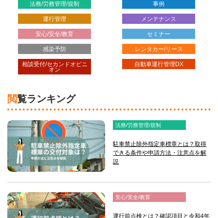
法務/労務管理/規制
事例
運行管理
メンテナンス
安心/安全/教育
セミナー
感染予防
レンタカー/リース
相談受付/セカンドオピニ
自動車運行管理DX
オン
閲覧ランキング
法務/労務管理/規制
駐車禁止除外指定車標章とは？取得
できる条件や申請方法・注意点を解
説
安心/安全/教育
運行前点検とは？確認項目と令和4年